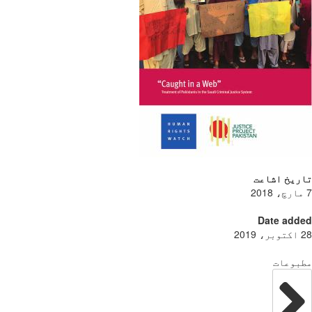
ریخ اشاعت
Date add
بوعات