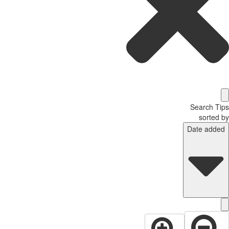
Search T
sorted
Date adde