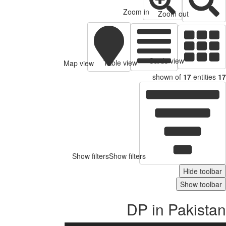
Zoom in
Zoom out
Cards view
Table view
Map view
shown of
17
entities
Show filters
Show filters
Hide toolb
Show toolb
DP in Pakist