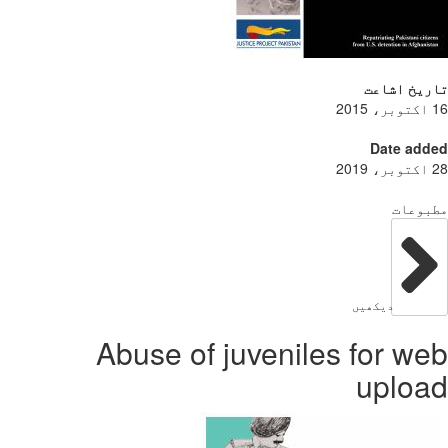
ریخ اشاعت
Date add
بوعات
دیکھیں
Abuse of juveniles for w
uploa