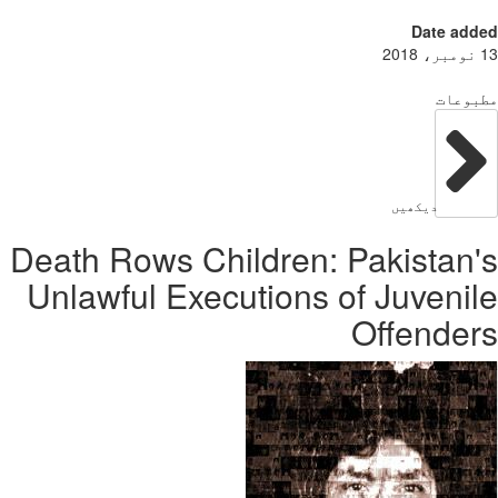
Date add
بوعات
دیکھیں
Death Rows Children: Pakistan
Unlawful Executions of Juveni
Offende