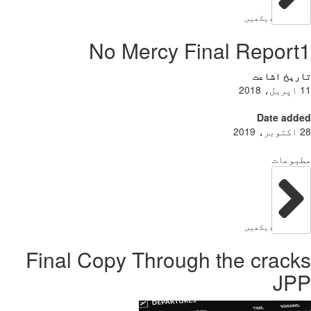
دیکھیں
No Mercy Final Repor
ریخ اشاعت
Date add
بوعات
دیکھیں
Final Copy Through the crac
JP