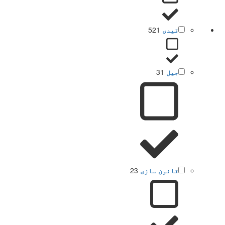
قیدی
521
جیل
31
قانون سازی
23