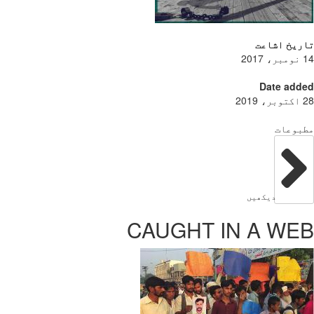
ریخ اشاعت
Date add
بوعات
دیکھیں
CAUGHT IN A WE