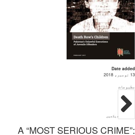
Date add
بوعات
دیکھیں
A “MOST SERIOUS CRIME”