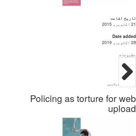
ریخ اشاعت
Date add
بوعات
دیکھیں
Policing as torture for w
uploa