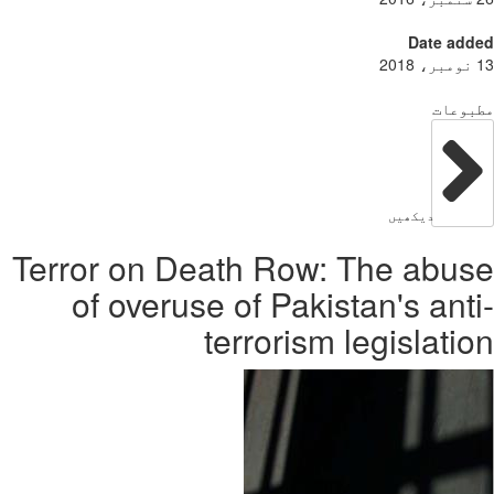
Date add
بوعات
دیکھیں
Terror on Death Row: The abu
of overuse of Pakistan's ant
terrorism legislati