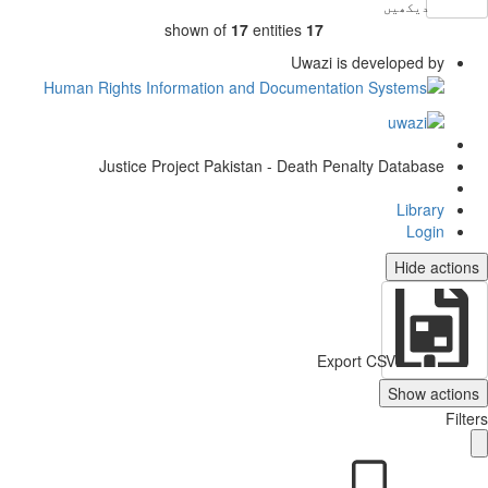
دیکھیں
shown of
17
entities
17
Uwazi is developed by
Justice Project Pakistan - Death Penalty Database
Library
Login
Hide actio
Export CSV
Show action
Filt