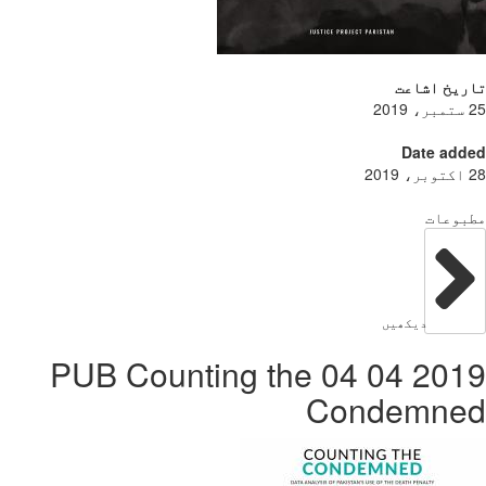
ریخ اشاعت
Date add
بوعات
دیکھیں
2019 04 04 PUB Counting the
Condemne