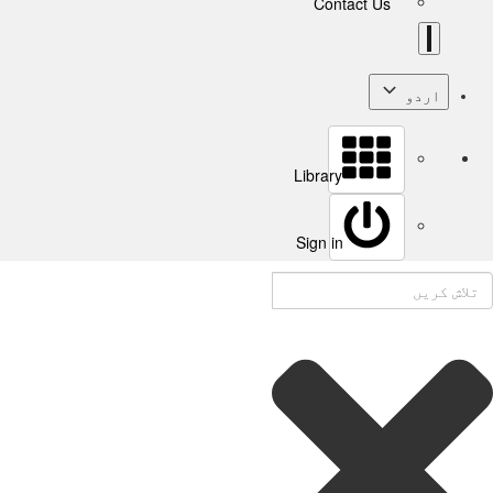
Contact Us
اردو
Library
Sign in