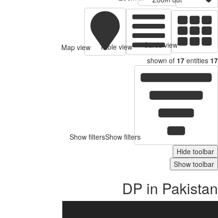
Cards view
Table view
Map view
shown of
17
entities
17
Show filters
Show filters
Hide toolbar
Show toolbar
DP in Pakistan