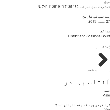
ل
ٹرکٹ جیل گجرات:
32° 35′ 17″ N, 74° 4′ 25″ E
نسی کی تاریخ
الت
District and Sessions Co
دی
دیکھیں
فتاب بہادر
س
Ma
 قیدی جرم کے وقت نابالغ تھا؟
Y