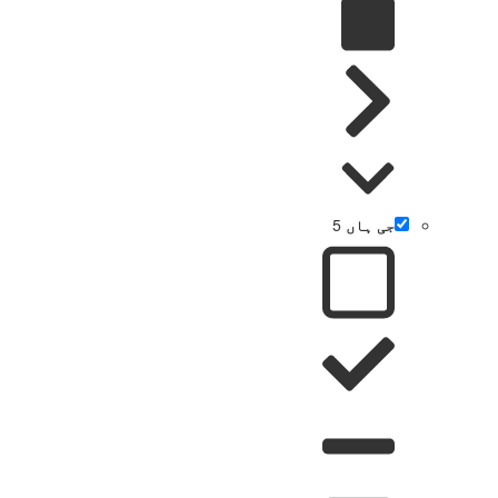
جی ہاں
5