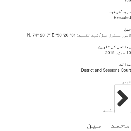
جہ/کیفیت
Execu
ل
ور سنٹرل جیل/ کوٹ لکھپت:
31° 26′ 50″ N, 74° 20′ 7″ E
نسی کی تاریخ
الت
District and Sessions Co
دی
دیکھیں
حمد امین