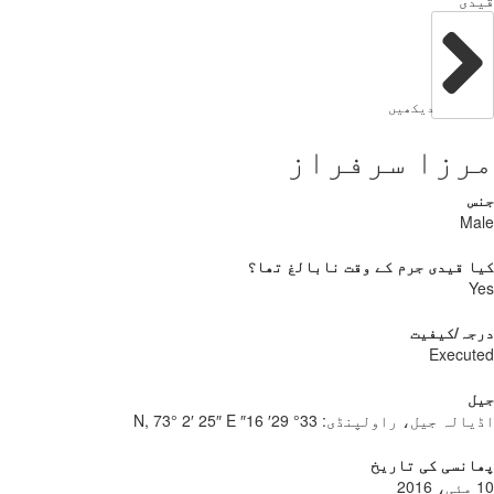
دی
دیکھیں
رزا سرفراز
س
Ma
 قیدی جرم کے وقت نابالغ تھا؟
Y
جہ/کیفیت
Execu
ل
یالہ جیل، راولپنڈی:
33° 29′ 16″ N, 73° 2′ 25″ E
نسی کی تاریخ