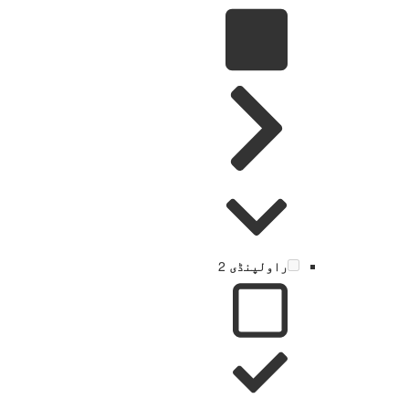
راولپنڈی
2