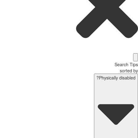
Search T
sorted
Physically disable