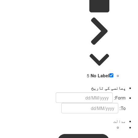
5
No Label
پھانسی کی تاریخ
Form:
To:
عدالت