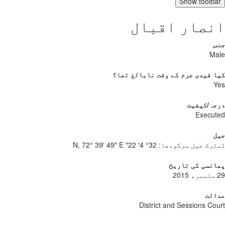
Show toolb
نصار اقبال
س
Ma
 قیدی جرم کے وقت نابالغ تھا؟
Y
جہ/کیفیت
Execu
ل
ٹرک جیل سرگودھا:
32° 4′ 22″ N, 72° 39′ 49″ E
نسی کی تاریخ
الت
District and Sessions Co