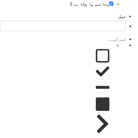
پھانسی پا چکا ہے
5
جیل
شہر/صوبہ