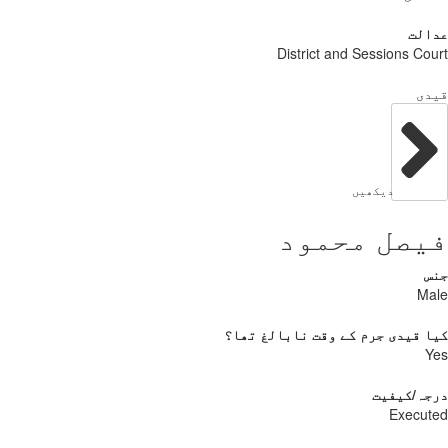
الت
District and Sessions Co
دی
دیکھیں
یصل محمود
س
Ma
 قیدی جرم کے وقت نابالغ تھا؟
Y
جہ/کیفیت
Execu