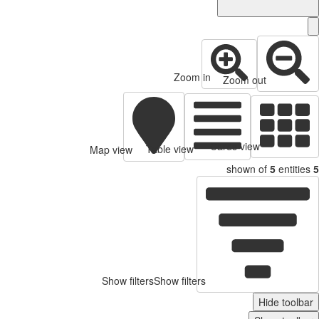
Zoom in
Zoom out
Cards view
Table view
Map view
shown of
5
entitie
Show filters
Show filters
Hide toolb