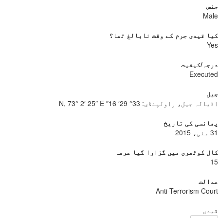
س
Ma
 قیدی جرم کے وقت نابالغ تھا؟
Y
جہ/کیفیت
Execu
ل
یالہ جیل، راولپنڈی:
33° 29′ 16″ N, 73° 2′ 25″ E
نسی کی تاریخ
 کوٹھری میں گزارا گیا عرصہ
الت
Anti-Terrorism Co
دی