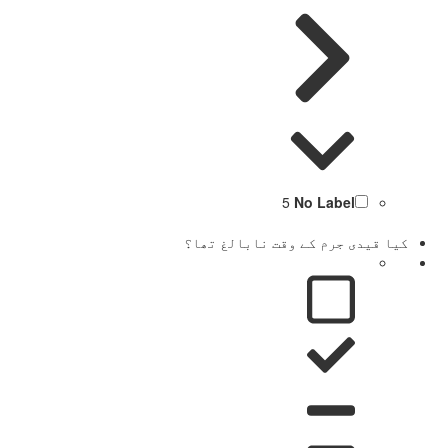
5
No Label
کیا قیدی جرم کے وقت نابالغ تھا؟