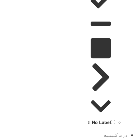
5
No Label
درجہ/کیفیت