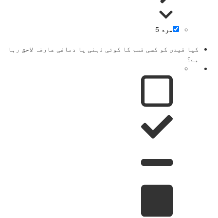
مرد
5
کیا قیدی کو کسی قسم کا کوئی ذہنی یا دماغی عارضہ لاحق رہا
ہے؟