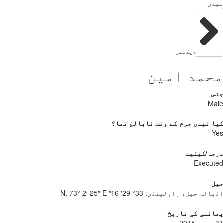
قیدی
دیکھیں
محمد امین
جنس
Male
کیا قیدی جرم کے وقت نابالغ تھا؟
Yes
درجہ/کیفیت
Executed
جیل
اڈیالہ جیل، راولپنڈی:
33° 29′ 16″ N, 73° 2′ 25″ E
پھانسی کی تاریخ
31 مئی، 2015