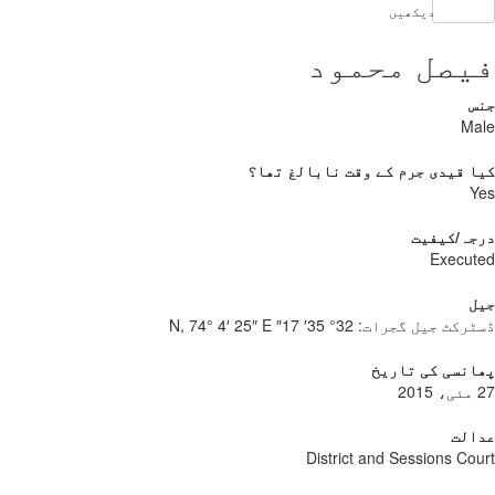
دیکھیں
فیصل محمود
جنس
Male
کیا قیدی جرم کے وقت نابالغ تھا؟
Yes
درجہ/کیفیت
Executed
جیل
ڈسٹرکٹ جیل گجرات:
32° 35′ 17″ N, 74° 4′ 25″ E
پھانسی کی تاریخ
27 مئی، 2015
عدالت
District and Sessions Court