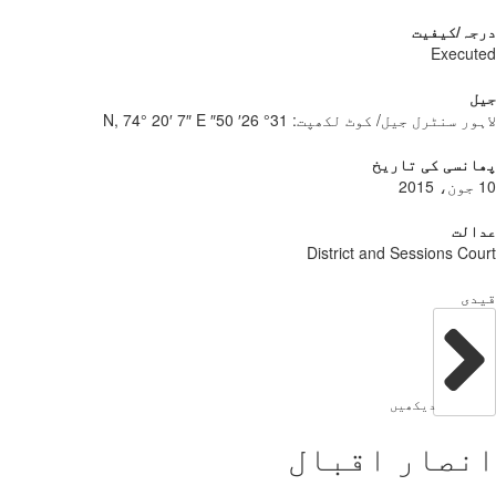
درجہ/کیفیت
Executed
جیل
لاہور سنٹرل جیل/ کوٹ لکھپت:
31° 26′ 50″ N, 74° 20′ 7″ E
پھانسی کی تاریخ
10 جون، 2015
عدالت
District and Sessions Court
قیدی
دیکھیں
انصار اقبال