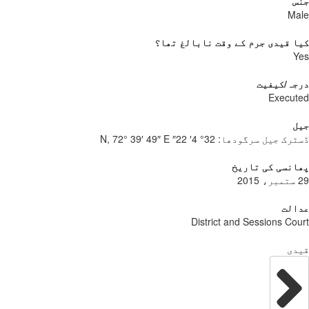
جنس
Male
کیا قیدی جرم کے وقت نابالغ تھا؟
Yes
درجہ/کیفیت
Executed
جیل
ڈسٹرک جیل سرگودھا:
32° 4′ 22″ N, 72° 39′ 49″ E
پھانسی کی تاریخ
29 ستمبر، 2015
عدالت
District and Sessions Court
قیدی