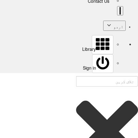
Contact Us
اردو
Library
Sign in