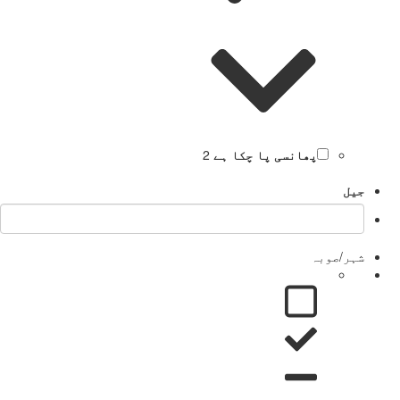
پھانسی پا چکا ہے
2
جیل
شہر/صوبہ