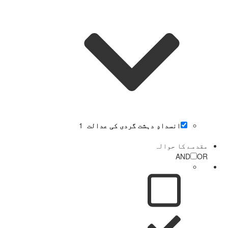
انسدادِ دہشت گردی کی عدالت
1
مقدمے کا حوالہ
AND
OR