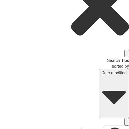
Search T
sorted
Date modifi