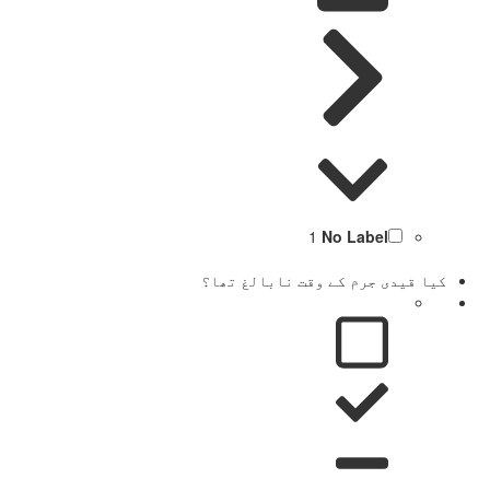
1
No Label
کیا قیدی جرم کے وقت نابالغ تھا؟