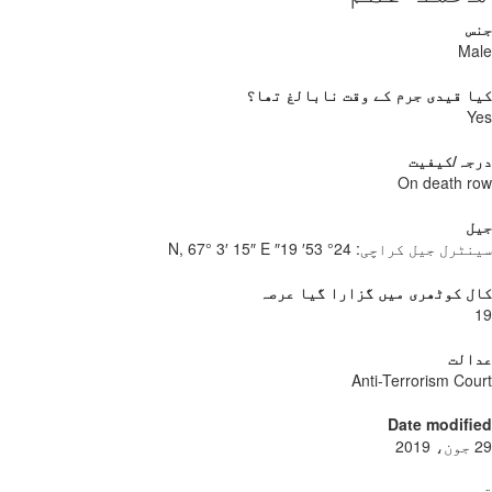
س
Ma
 قیدی جرم کے وقت نابالغ تھا؟
Y
جہ/کیفیت
On death 
ل
نٹرل جیل کراچی:
24° 53′ 19″ N, 67° 3′ 15″ E
 کوٹھری میں گزارا گیا عرصہ
الت
Anti-Terrorism Co
Date modif
دی