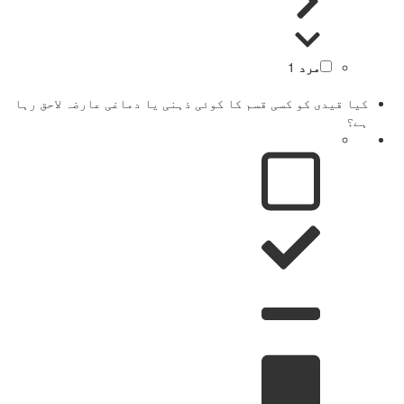
مرد
1
کیا قیدی کو کسی قسم کا کوئی ذہنی یا دماغی عارضہ لاحق رہا
ہے؟