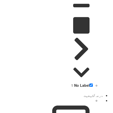
1
No Label
درجہ/کیفیت