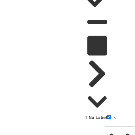
1
No Label