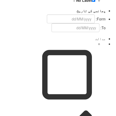
1
No Label
پھانسی کی تاریخ
Form:
To:
عدالت