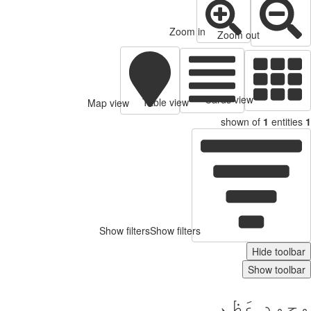
Zoom in
Zoom out
Cards view
Table view
Map view
shown of
1
entitie
Show filters
Show filters
Hide toolb
Show toolb
مد عَظم