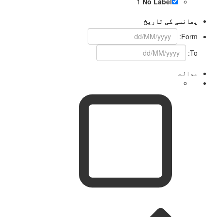
1
No Label
پھانسی کی تاریخ
Form:
To:
عدالت