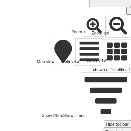
Zoom in
Zoom out
Cards view
Table view
Map view
shown of
1
entitie
Show filters
Show filters
Hide toolb