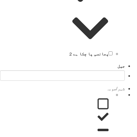
پھانسی پا چکا ہے
2
جیل
شہر/صوبہ