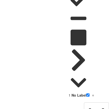
1
No Label