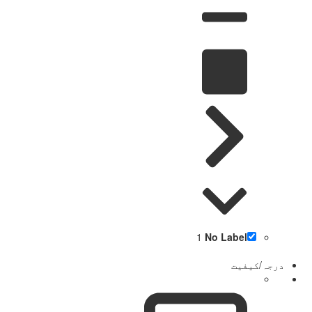
1
No Label
درجہ/کیفیت