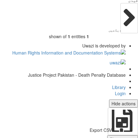
دی
دیکھیں
shown of
1
entities
1
Uwazi is developed by
Justice Project Pakistan - Death Penalty Database
Library
Login
Hide actio
Export CSV