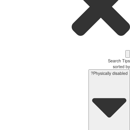
Search T
sorted
Physically disable