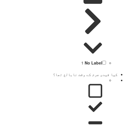
1
No Label
کیا قیدی جرم کے وقت نابالغ تھا؟