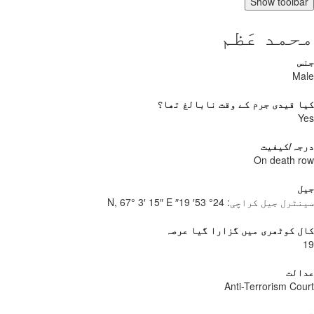
Show toolb
مد عَظم
س
Ma
 قیدی جرم کے وقت نابالغ تھا؟
Y
جہ/کیفیت
On death 
ل
نٹرل جیل کراچی:
24° 53′ 19″ N, 67° 3′ 15″ E
 کوٹھری میں گزارا گیا عرصہ
الت
Anti-Terrorism Co