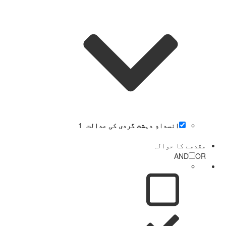
انسدادِ دہشت گردی کی عدالت
1
مقدمے کا حوالہ
AND
OR