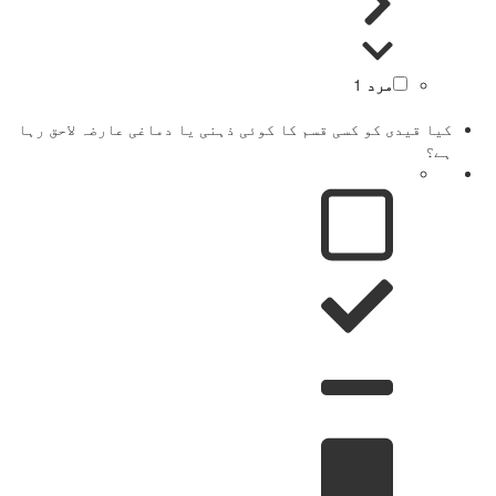
مرد
1
کیا قیدی کو کسی قسم کا کوئی ذہنی یا دماغی عارضہ لاحق رہا
ہے؟