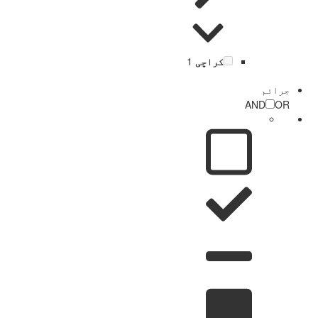
کراچی
1
جرائم
AND
OR