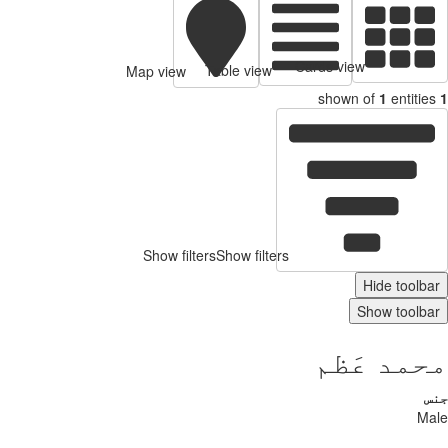
Cards view
Table view
Map view
shown of
1
entitie
Show filters
Show filters
Hide toolb
Show toolb
مد عَظم
س
Ma