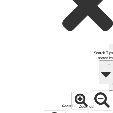
Search T
sorted
دالت
Zoom in
Zoom out