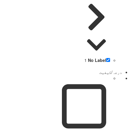
1
No Label
درجہ/کیفیت