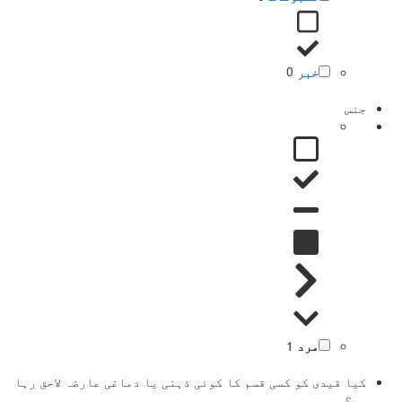
خبر
0
جنس
مرد
1
کیا قیدی کو کسی قسم کا کوئی ذہنی یا دماغی عارضہ لاحق رہا
ہے؟