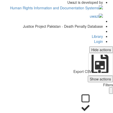
Uwazi is developed by
Justice Project Pakistan - Death Penalty Database
Library
Login
Hide actio
Export CSV
Show action
Filt