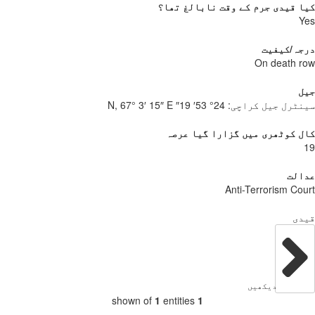
 قیدی جرم کے وقت نابالغ تھا؟
Y
جہ/کیفیت
On death 
ل
نٹرل جیل کراچی:
24° 53′ 19″ N, 67° 3′ 15″ E
 کوٹھری میں گزارا گیا عرصہ
الت
Anti-Terrorism Co
دی
دیکھیں
shown of
1
entities
1