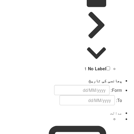
1
No Label
پھانسی کی تاریخ
Form:
To:
عدالت