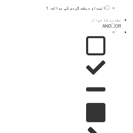
انسدادِ دہشت گردی کی عدالت
1
مقدمے کا حوالہ
AND
OR