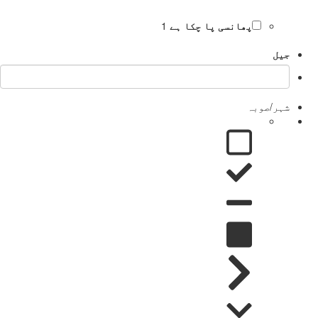
پھانسی پا چکا ہے
1
جیل
شہر/صوبہ