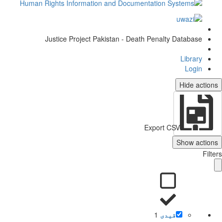
Justice Project Pakistan - Death Penalty Database
Library
Login
Hide actio
Export CSV
Show action
Filt
قیدی
1