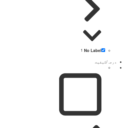
1
No Label
درجہ/کیفیت