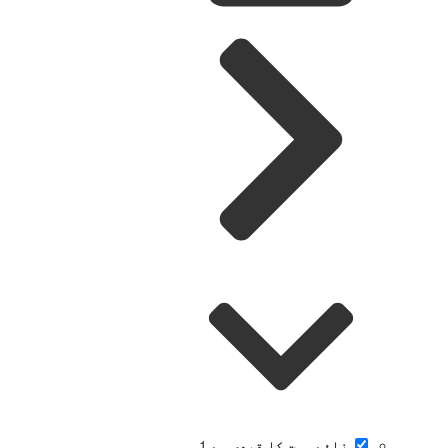
سزائے موت کا قیدی ہے
1