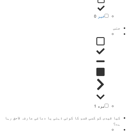
خبر
0
جنس
مرد
1
کیا قیدی کو کسی قسم کا کوئی ذہنی یا دماغی عارضہ لاحق رہا
ہے؟