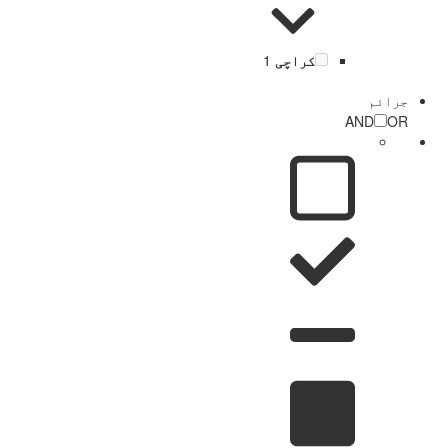
کراچی
1
جرائم
AND
OR