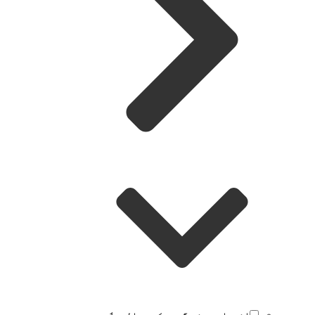
انسدادِ دہشت گردی کی عدالت
1