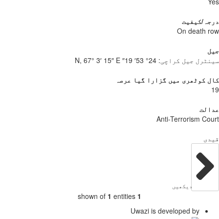
Y
جہ/کیفیت
On death 
ل
نٹرل جیل کراچی:
24° 53′ 19″ N, 67° 3′ 15″ E
 کوٹھری میں گزارا گیا عرصہ
الت
Anti-Terrorism Co
دی
دیکھیں
shown of
1
entities
1
Uwazi is developed by