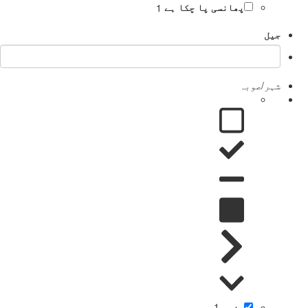
پھانسی پا چکا ہے
1
جیل
شہر/صوبہ
سندھ
1