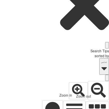
Search T
sorted
نس
Zoom in
Zoom out