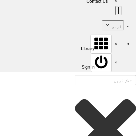
Contact Us
اردو
Library
Sign in