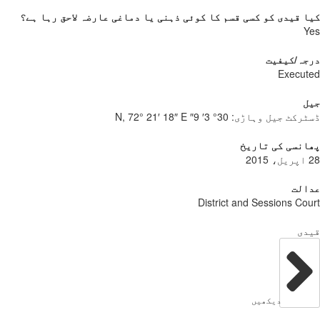
کیا قیدی کو کسی قسم کا کوئی ذہنی یا دماغی عارضہ لاحق رہا ہے؟
Yes
درجہ/کیفیت
Executed
جیل
ڈسٹرکٹ جیل وہاڑی:
30° 3′ 9″ N, 72° 21′ 18″ E
پھانسی کی تاریخ
28 اپریل، 2015
عدالت
District and Sessions Court
قیدی
دیکھیں