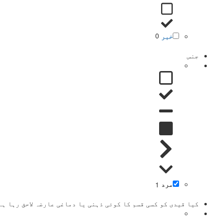
خبر
0
جنس
مرد
1
کیا قیدی کو کسی قسم کا کوئی ذہنی یا دماغی عارضہ لاحق رہا ہے