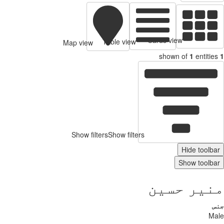
Cards view
Table view
Map view
shown of
1
entities
1
Show filters
Show filters
Hide toolbar
Show toolbar
منیر حسین
جنس
Male