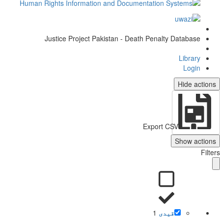
Justice Project Pakistan - Death Penalty Database
Library
Login
Hide actio
Export CSV
Show action
Filt
قیدی
1