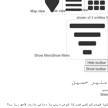
Cards view
Table view
Map view
shown of
1
entitie
Show filters
Show filters
Hide toolb
Show toolb
نیر حسین
س
Ma
 قیدی کو کسی قسم کا کوئی ذہنی یا دماغی عارضہ لاحق رہا ہے؟