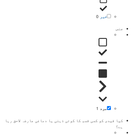
خبر
0
جنس
مرد
1
کیا قیدی کو کسی قسم کا کوئی ذہنی یا دماغی عارضہ لاحق رہا
ہے؟