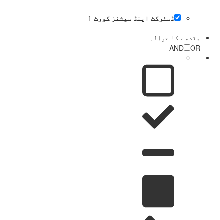
ڈسٹرکٹ اینڈ سیشنز کورٹ
1
مقدمے کا حوالہ
AND
OR