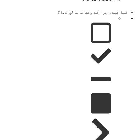
کیا قیدی جرم کے وقت نابالغ تھا؟