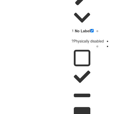
1
No Label
Physically disabled?