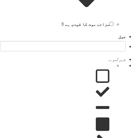
سزائے موت کا قیدی ہے
3
جیل
شہر/صوبہ