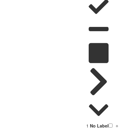
1
No Label