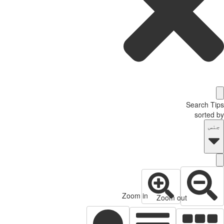
Search T
sorted
نس
Zoom in
Zoom out