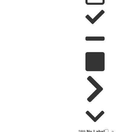
289
No Label