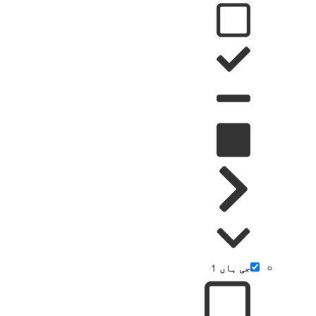
جی ہاں
1