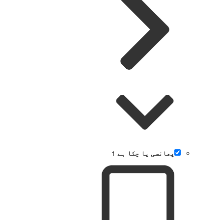
پھانسی پا چکا ہے
1