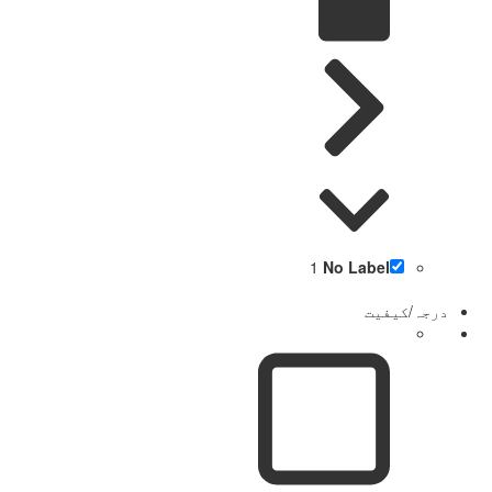
1
No Label
درجہ/کیفیت