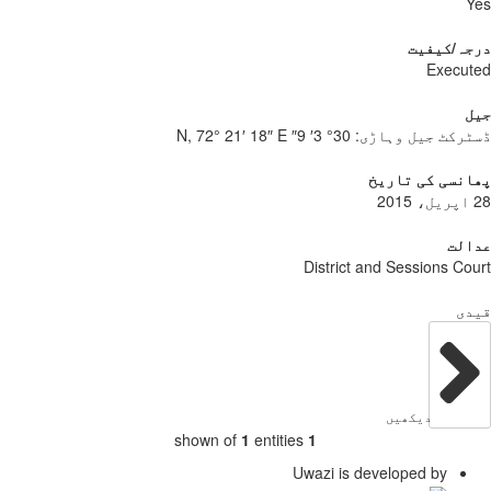
Y
جہ/کیفیت
Execu
ل
ٹرکٹ جیل وہاڑی:
30° 3′ 9″ N, 72° 21′ 18″ E
نسی کی تاریخ
الت
District and Sessions Co
دی
دیکھیں
shown of
1
entities
1
Uwazi is developed by