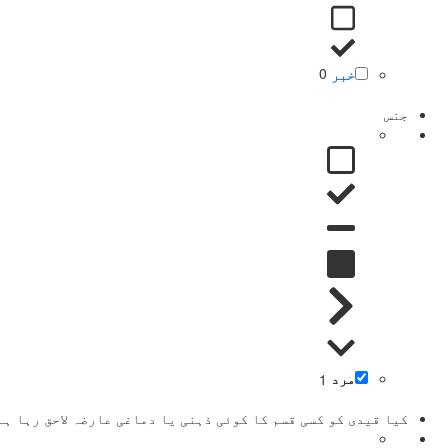
خبر
0
جنس
مرد
1
کیا قیدی کو کسی قسم کا کوئی ذہنی یا دماغی عارضہ لاحق رہا ہے