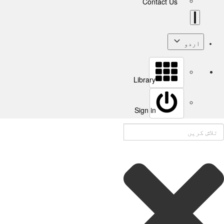
Contact Us
اردو
Library
Sign in