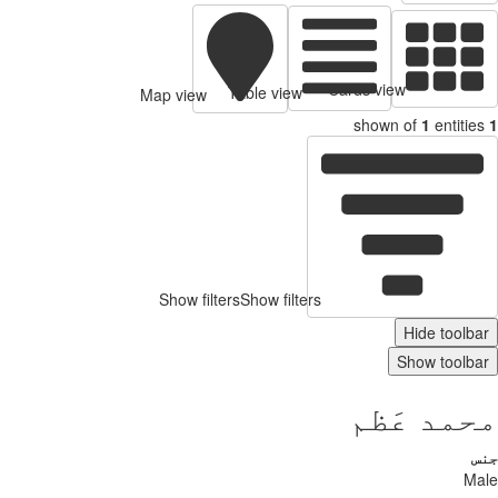
Cards view
Table view
Map view
shown of
1
entities
1
Show filters
Show filters
Hide toolbar
Show toolbar
محمد عَظم
جنس
Male