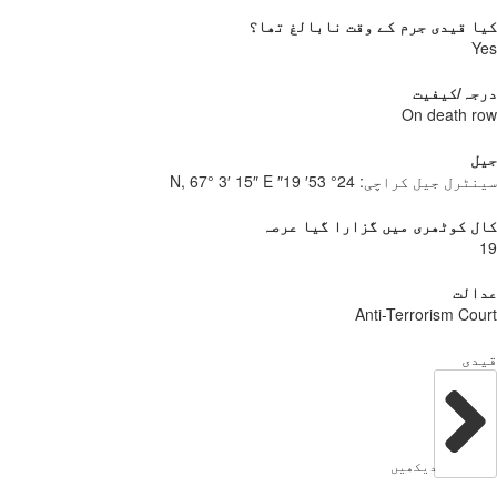
کیا قیدی جرم کے وقت نابالغ تھا؟
Yes
درجہ/کیفیت
On death row
جیل
سینٹرل جیل کراچی:
24° 53′ 19″ N, 67° 3′ 15″ E
کال کوٹھری میں گزارا گیا عرصہ
19
عدالت
Anti-Terrorism Court
قیدی
دیکھیں