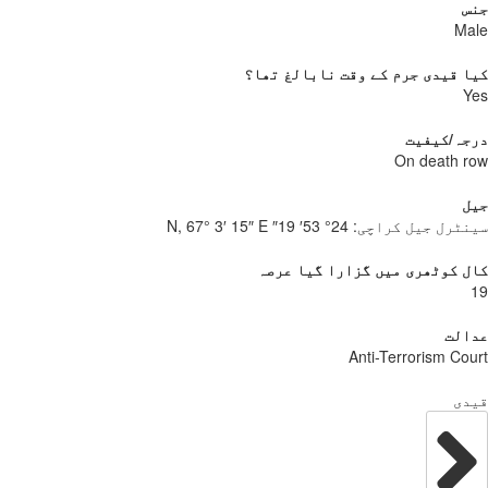
س
Ma
 قیدی جرم کے وقت نابالغ تھا؟
Y
جہ/کیفیت
On death 
ل
نٹرل جیل کراچی:
24° 53′ 19″ N, 67° 3′ 15″ E
 کوٹھری میں گزارا گیا عرصہ
الت
Anti-Terrorism Co
دی