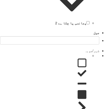
پھانسی پا چکا ہے
2
جیل
شہر/صوبہ