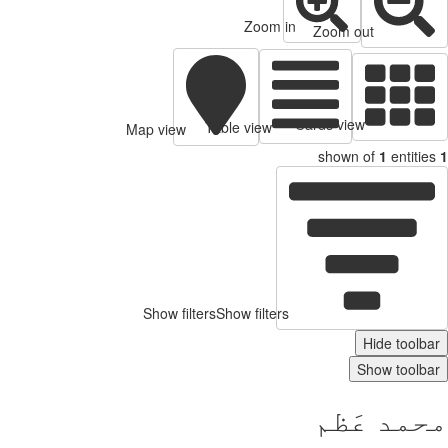
Zoom in
Zoom out
Cards view
Table view
Map view
shown of
1
entitie
Show filters
Show filters
Hide toolb
Show toolb
مد عَظم