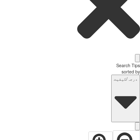
Search T
sorted
رجہ/کیفیت