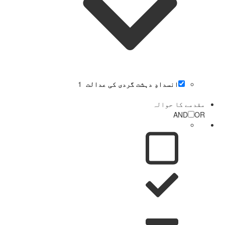
انسدادِ دہشت گردی کی عدالت
1
مقدمے کا حوالہ
AND
OR