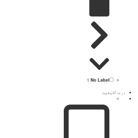
1
No Label
درجہ/کیفیت