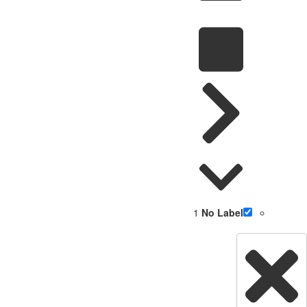
1
No Label