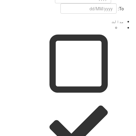
To:
عدالت