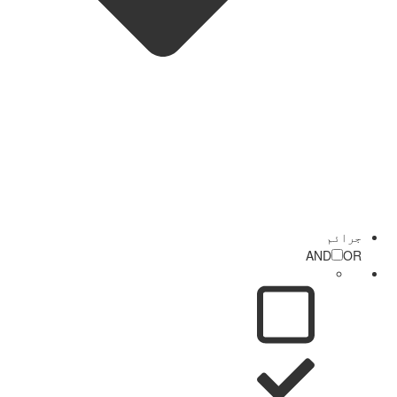
جرائم
AND
OR