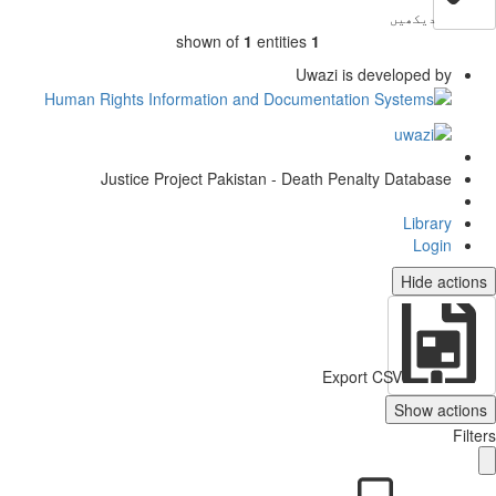
دیکھیں
shown of
1
entities
1
Uwazi is developed by
Justice Project Pakistan - Death Penalty Database
Library
Login
Hide actio
Export CSV
Show action
Filt