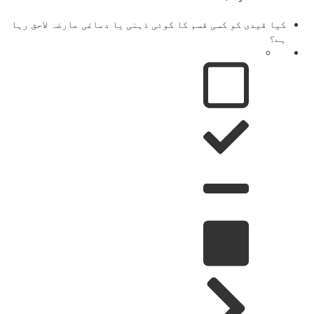
کیا قیدی کو کسی قسم کا کوئی ذہنی یا دماغی عارضہ لاحق رہا
ہے؟