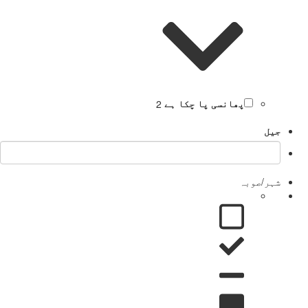
پھانسی پا چکا ہے
2
جیل
شہر/صوبہ