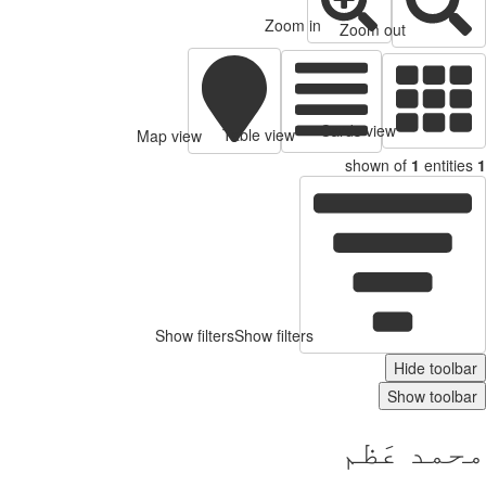
Zoom in
Zoom out
Cards view
Table view
Map view
shown of
1
entitie
Show filters
Show filters
Hide toolb
Show toolb
مد عَظم