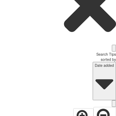
Search T
sorted
Date adde