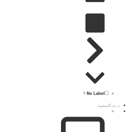
1
No Label
درجہ/کیفیت