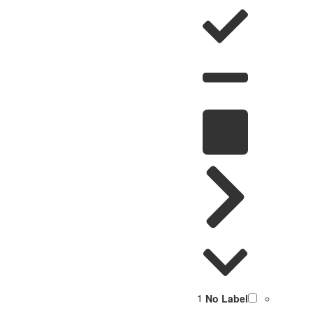
1
No Label