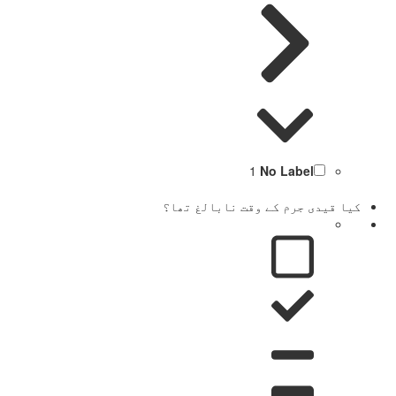
1
No Label
کیا قیدی جرم کے وقت نابالغ تھا؟