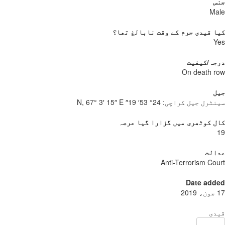
س
Ma
 قیدی جرم کے وقت نابالغ تھا؟
Y
جہ/کیفیت
On death 
ل
نٹرل جیل کراچی:
24° 53′ 19″ N, 67° 3′ 15″ E
 کوٹھری میں گزارا گیا عرصہ
الت
Anti-Terrorism Co
Date add
دی