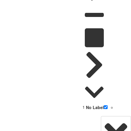
1
No Label