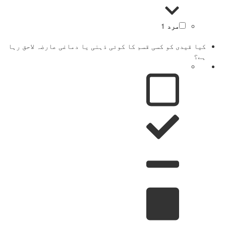
مرد
1
کیا قیدی کو کسی قسم کا کوئی ذہنی یا دماغی عارضہ لاحق رہا
ہے؟