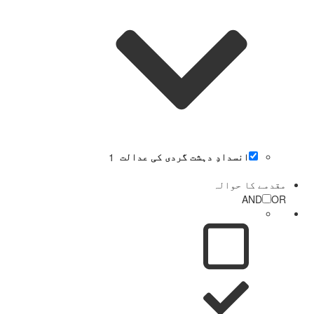
انسدادِ دہشت گردی کی عدالت
1
مقدمے کا حوالہ
AND
OR