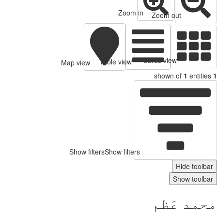
Zoom in
Zoom out
Cards view
Table view
Map view
shown of
1
entitie
Show filters
Show filters
Hide toolb
Show toolb
مد عَظم