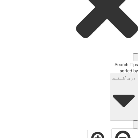
Search T
sorted
رجہ/کیفیت