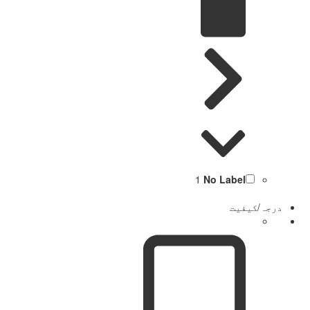
1
No Label
درجہ/کیفیت