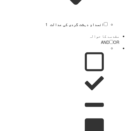
انسدادِ دہشت گردی کی عدالت
1
مقدمے کا حوالہ
AND
OR