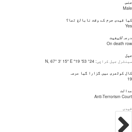
س
Ma
 قیدی جرم کے وقت نابالغ تھا؟
Y
جہ/کیفیت
On death 
ل
نٹرل جیل کراچی:
24° 53′ 19″ N, 67° 3′ 15″ E
 کوٹھری میں گزارا گیا عرصہ
الت
Anti-Terrorism Co
دی