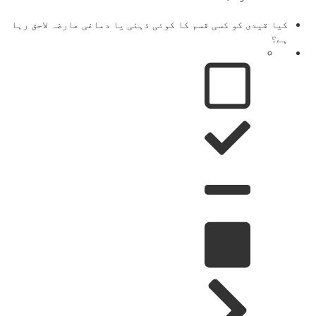
کیا قیدی کو کسی قسم کا کوئی ذہنی یا دماغی عارضہ لاحق رہا
ہے؟