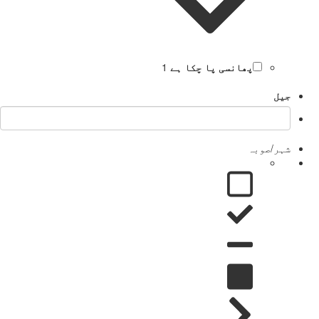
پھانسی پا چکا ہے
1
جیل
شہر/صوبہ