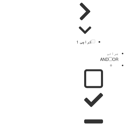
کراچی
1
جرائم
AND
OR