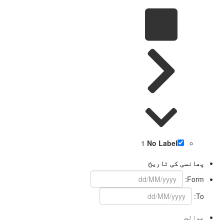
1
No Label
پھانسی کی تاریخ
Form:
To:
عدالت