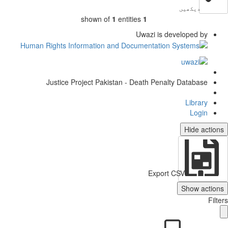
دیکھیں
shown of
1
entities
1
Uwazi is developed by
Justice Project Pakistan - Death Penalty Database
Library
Login
Hide actio
Export CSV
Show action
Filt