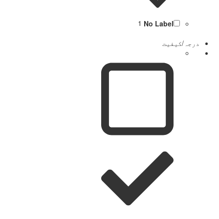
1
No Label
درجہ/کیفیت