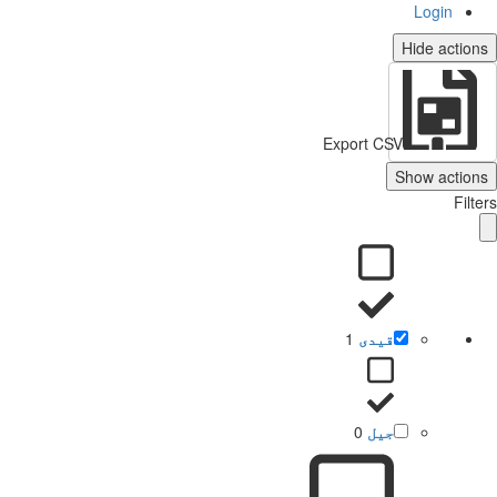
Login
Hide actio
Export CSV
Show action
Filt
قیدی
1
جیل
0