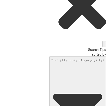
Search T
sorted
یا قیدی جرم کے وقت نابالغ تھا؟