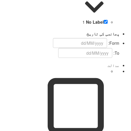
1
No Label
پھانسی کی تاریخ
Form:
To:
عدالت