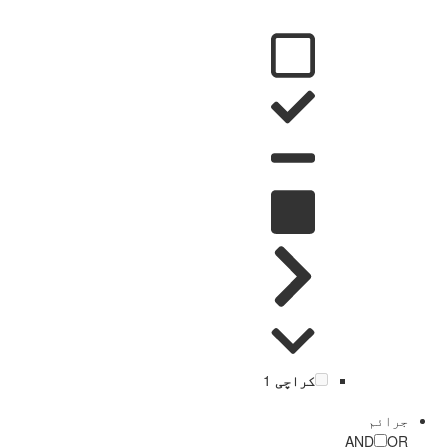
کراچی
1
جرائم
AND
OR