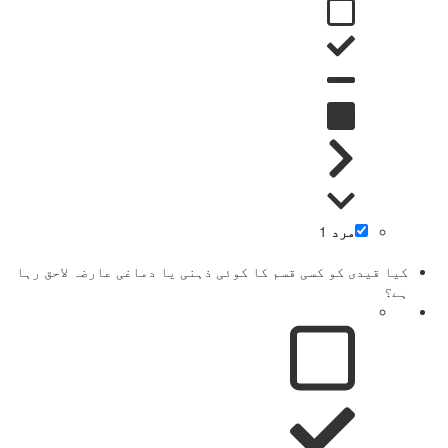
مرد
1
کیا قیدی کو کسی قسم کا کوئی ذہنی یا دماغی عارضہ لاحق رہا
ہے؟