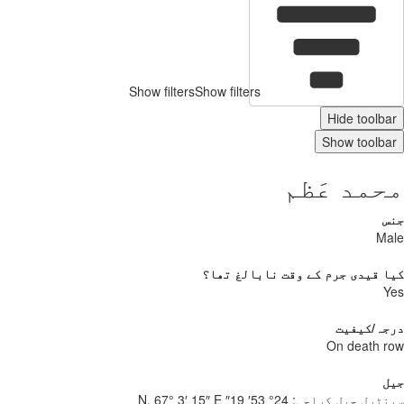
Show filters
Show filters
Hide toolb
Show toolb
مد عَظم
س
Ma
 قیدی جرم کے وقت نابالغ تھا؟
Y
جہ/کیفیت
On death 
ل
نٹرل جیل کراچی:
24° 53′ 19″ N, 67° 3′ 15″ E