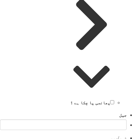
پھانسی پا چکا ہے
1
جیل
شہر/صوبہ