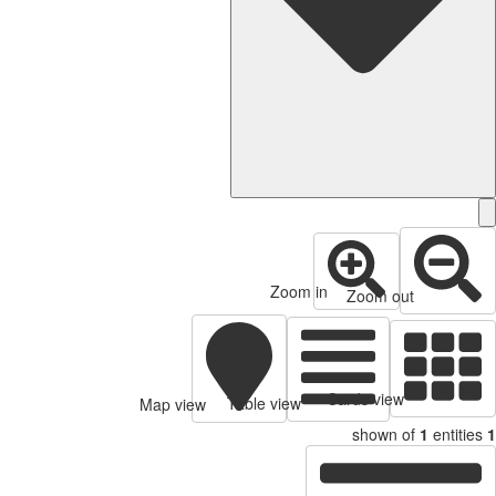
Zoom in
Zoom out
Cards view
Table view
Map view
shown of
1
entitie