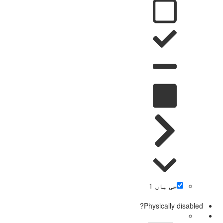
جی ہاں
1
Physically disabled?