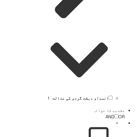
انسدادِ دہشت گردی کی عدالت
1
مقدمے کا حوالہ
AND
OR