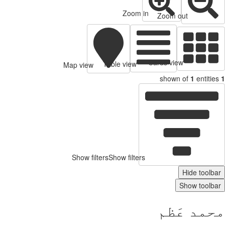
Zoom in
Zoom out
Cards view
Table view
Map view
shown of
1
entitie
Show filters
Show filters
Hide toolb
Show toolb
مد عَظم