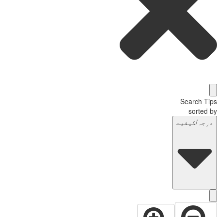
Search T
sorted
رجہ/کیفیت