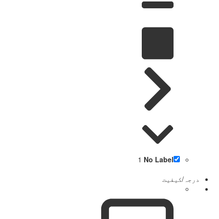
1
No Label
درجہ/کیفیت