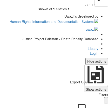
دیکھیں
shown of
1
entities
1
Uwazi is developed by
Justice Project Pakistan - Death Penalty Database
Library
Login
Hide actio
Export CSV
Show action
Filt