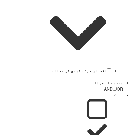
انسدادِ دہشت گردی کی عدالت
1
مقدمے کا حوالہ
AND
OR