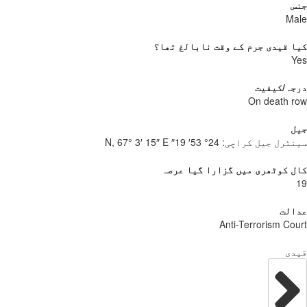
س
Ma
 قیدی جرم کے وقت نابالغ تھا؟
Y
جہ/کیفیت
On death 
ل
نٹرل جیل کراچی:
24° 53′ 19″ N, 67° 3′ 15″ E
 کوٹھری میں گزارا گیا عرصہ
الت
Anti-Terrorism Co
دی