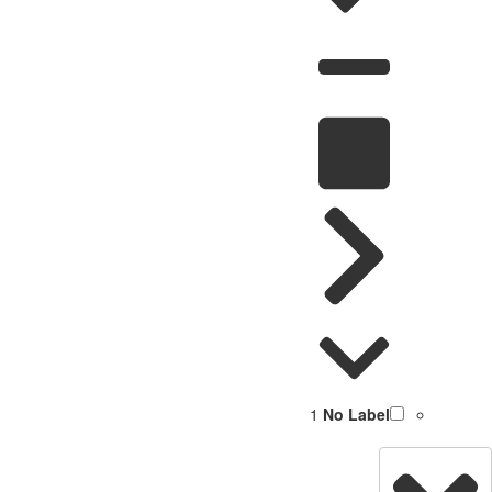
1
No Label