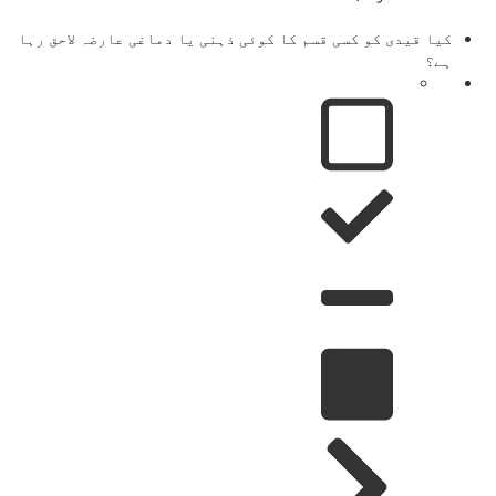
کیا قیدی کو کسی قسم کا کوئی ذہنی یا دماغی عارضہ لاحق رہا
ہے؟