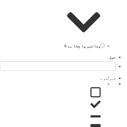
پھانسی پا چکا ہے
6
جیل
شہر/صوبہ