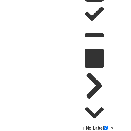
1
No Label