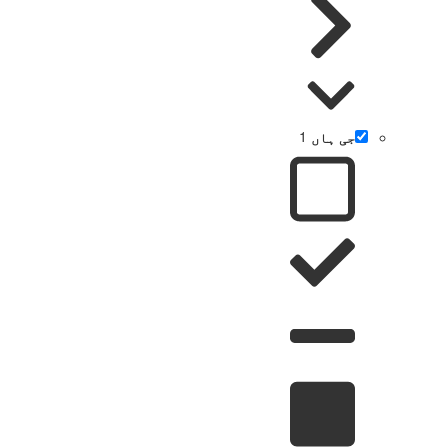
جی ہاں
1