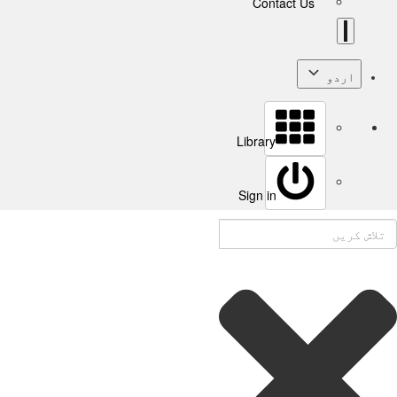
Contact Us
اردو
Library
Sign in