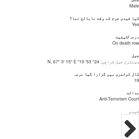
Male
کیا قیدی جرم کے وقت نابالغ تھا؟
Yes
درجہ/کیفیت
On death row
جیل
سینٹرل جیل کراچی:
24° 53′ 19″ N, 67° 3′ 15″ E
کال کوٹھری میں گزارا گیا عرصہ
19
عدالت
Anti-Terrorism Court
قیدی