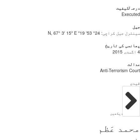
درجہ/کیفیت
Executed
جیل
سینٹرل جیل کراچی:
24° 53′ 19″ N, 67° 3′ 15″ E
پھانسی کی تاریخ
4 اگست، 2015
عدالت
Anti-Terrorism Court
قیدی
دیکھیں
محمد عَظم
جنس