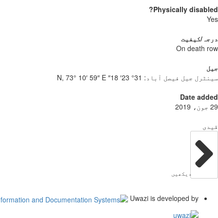
Physically disabled?
Yes
درجہ/کیفیت
On death row
جیل
سینٹرل جیل فیصل آباد:
31° 23′ 18″ N, 73° 10′ 59″ E
Date added
29 جون، 2019
قیدی
دیکھیں
Uwazi is developed by