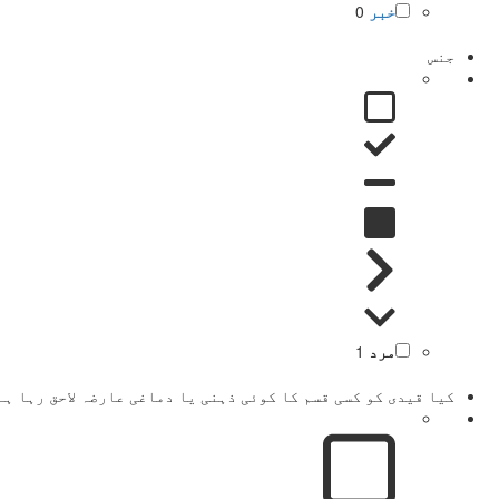
خبر
0
جنس
مرد
1
کیا قیدی کو کسی قسم کا کوئی ذہنی یا دماغی عارضہ لاحق رہا ہے