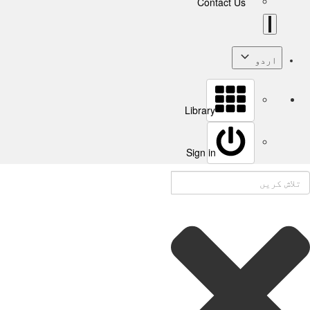
Contact Us
اردو
Library
Sign in