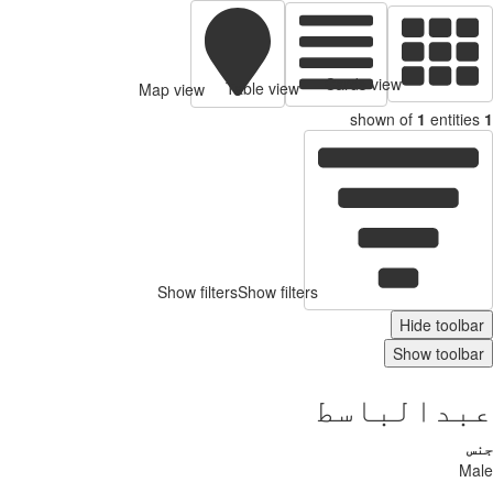
Cards view
Table view
Map view
shown of
1
entities
1
Show filters
Show filters
Hide toolbar
Show toolbar
عبدالباسط
جنس
Male