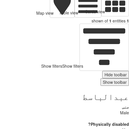
Cards view
Table view
Map view
shown of
1
entitie
Show filters
Show filters
Hide toolb
Show toolb
بدالباسط
س
Ma
Physically disabl