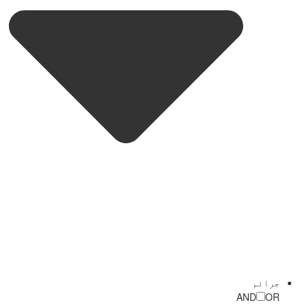
جرائم
AND
OR