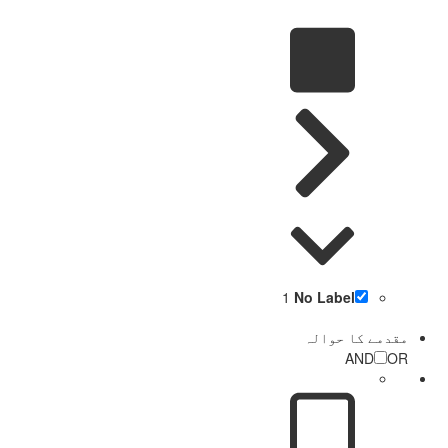
1
No Label
مقدمے کا حوالہ
AND
OR