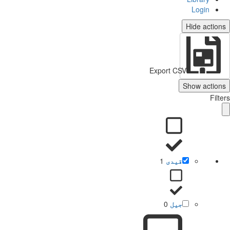
Login
Hide actio
Export CSV
Show action
Filt
قیدی
1
جیل
0