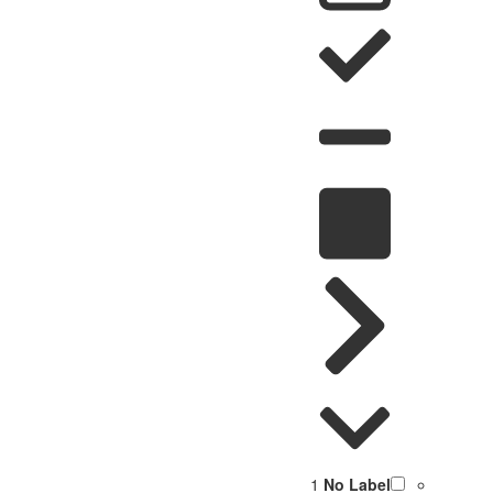
1
No Label