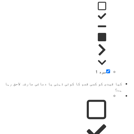
مرد
1
کیا قیدی کو کسی قسم کا کوئی ذہنی یا دماغی عارضہ لاحق رہا
ہے؟