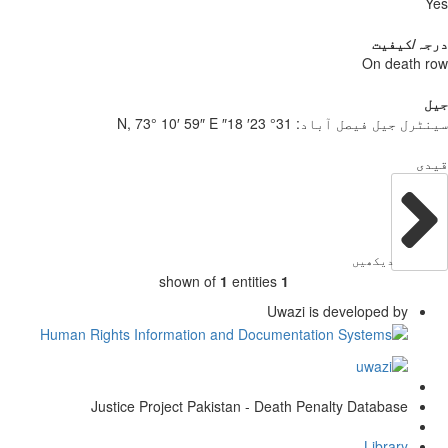
Y
جہ/کیفیت
On death 
ل
ٹرل جیل فیصل آباد:
31° 23′ 18″ N, 73° 10′ 59″ E
دی
دیکھیں
shown of
1
entities
1
Uwazi is developed by
Justice Project Pakistan - Death Penalty Database
Library