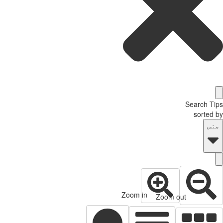
Search T
sorted
نس
Zoom in
Zoom out