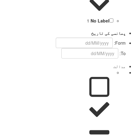
1
No Label
پھانسی کی تاریخ
Form:
To:
عدالت