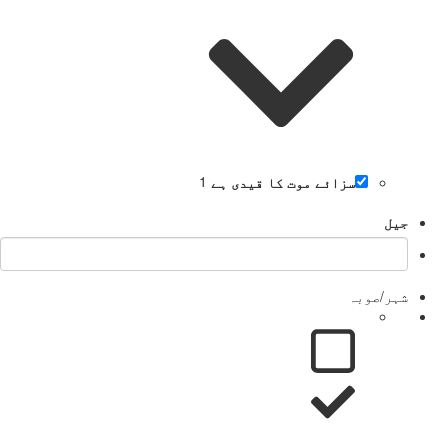
سزائے موت کا قیدی ہے
1
جیل
شہر/صوبہ