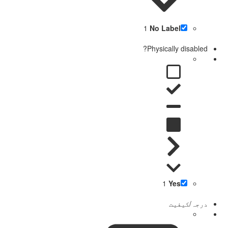
1
No Label
Physically disabled?
1
Yes
درجہ/کیفیت