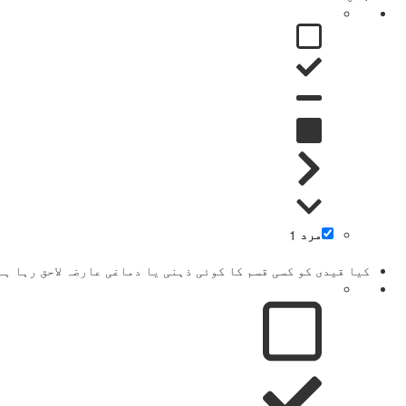
مرد
1
کیا قیدی کو کسی قسم کا کوئی ذہنی یا دماغی عارضہ لاحق رہا ہے