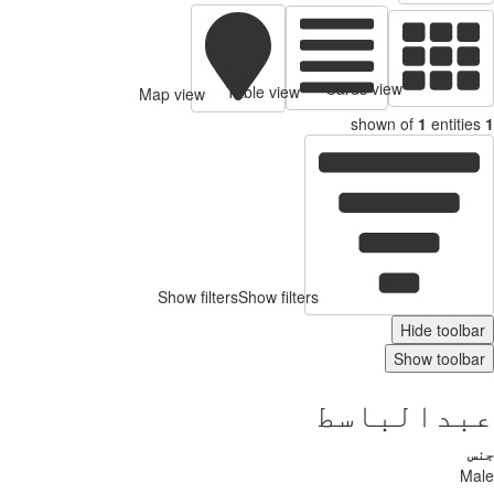
Cards view
Table view
Map view
shown of
1
entities
1
Show filters
Show filters
Hide toolbar
Show toolbar
عبدالباسط
جنس
Male