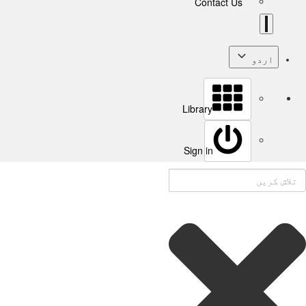
Contact Us
اردو
Library
Sign in