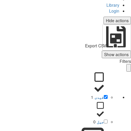
Library
Login
Hide actions
Export CSV
Show actions
Filters
قیدی
1
جیل
0