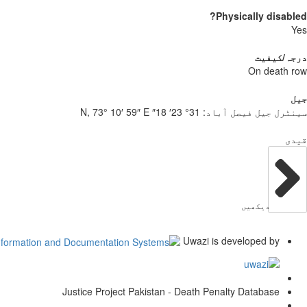
Physically disabled?
Yes
درجہ/کیفیت
On death row
جیل
سینٹرل جیل فیصل آباد:
31° 23′ 18″ N, 73° 10′ 59″ E
قیدی
دیکھیں
Uwazi is developed by
Justice Project Pakistan - Death Penalty Database