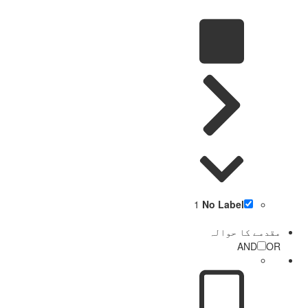
1
No Label
مقدمے کا حوالہ
AND
OR