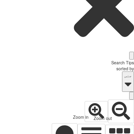
Search T
sorted
نس
Zoom in
Zoom out