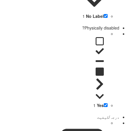
1
No Label
Physically disabled?
1
Yes
درجہ/کیفیت