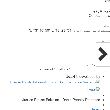
Y
جہ/کیفیت
On death 
ل
ٹرل جیل فیصل آباد:
31° 23′ 18″ N, 73° 10′ 59″ E
دی
دیکھیں
shown of
1
entities
1
Uwazi is developed by
Justice Project Pakistan - Death Penalty Database
Library