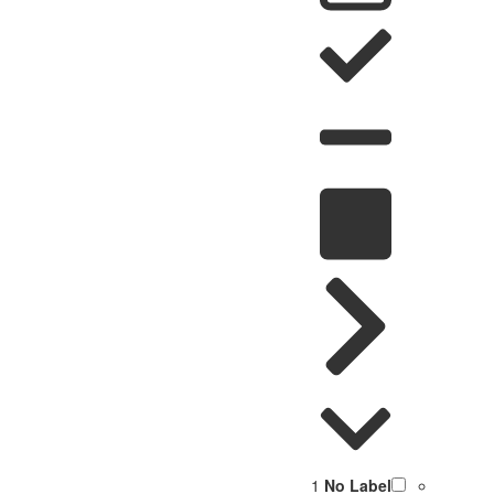
1
No Label