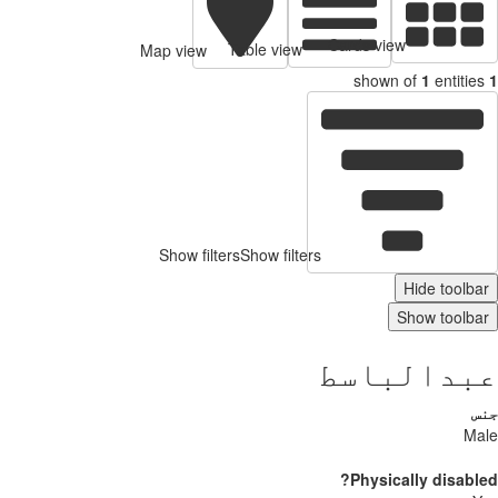
Cards view
Table view
Map view
shown of
1
entitie
Show filters
Show filters
Hide toolb
Show toolb
بدالباسط
س
Ma
Physically disabl