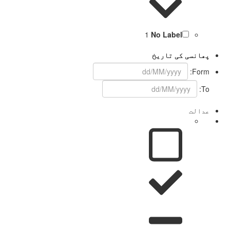
1
No Label
پھانسی کی تاریخ
Form:
To:
عدالت