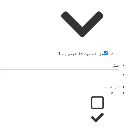
سزائے موت کا قیدی ہے
1
جیل
شہر/صوبہ