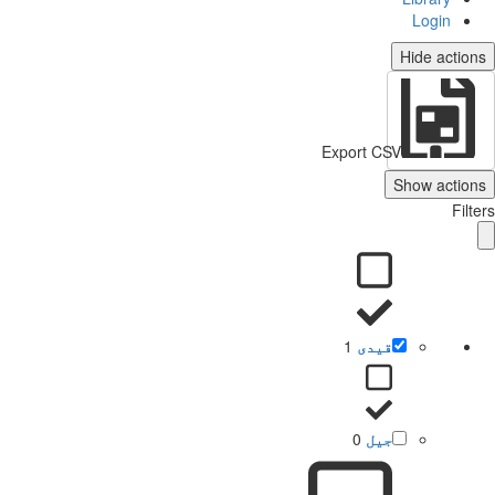
Login
Hide actio
Export CSV
Show action
Filt
قیدی
1
جیل
0