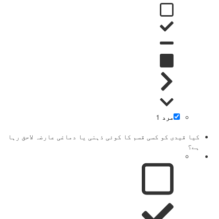
مرد
1
کیا قیدی کو کسی قسم کا کوئی ذہنی یا دماغی عارضہ لاحق رہا
ہے؟