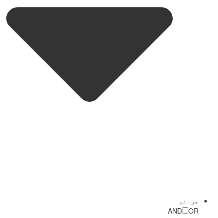
جرائم
AND
OR