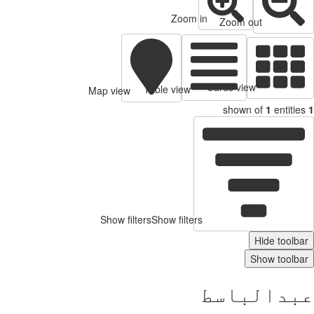
Zoom in
Zoom out
Cards view
Table view
Map view
shown of
1
entitie
Show filters
Show filters
Hide toolb
Show toolb
بدالباسط