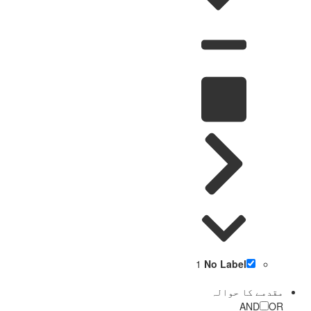
1
No Label
مقدمے کا حوالہ
AND
OR