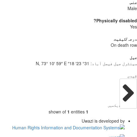
س
Ma
Physically disabl
Y
جہ/کیفیت
On death 
ل
ٹرل جیل فیصل آباد:
31° 23′ 18″ N, 73° 10′ 59″ E
دی
دیکھیں
shown of
1
entities
1
Uwazi is developed by