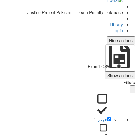
Justice Project Pakistan - Death Penalty Database
Library
Login
Hide actio
Export CSV
Show action
Filt
قیدی
1