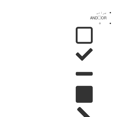
جرائم
AND
OR