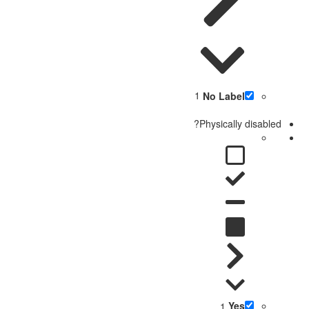
1
No Label
Physically disabled?
1
Yes