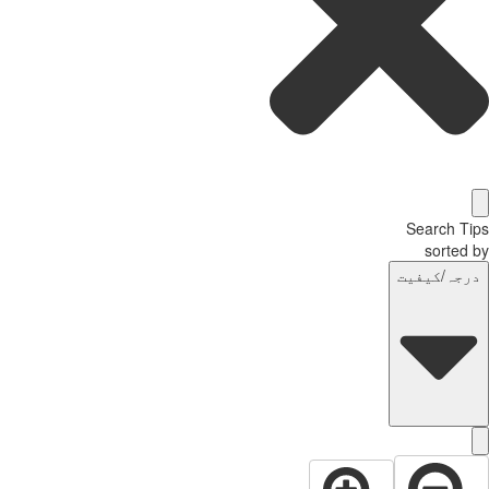
Search T
sorted
رجہ/کیفیت