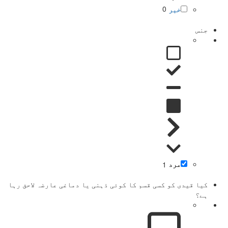
خبر
0
جنس
مرد
1
کیا قیدی کو کسی قسم کا کوئی ذہنی یا دماغی عارضہ لاحق رہا
ہے؟