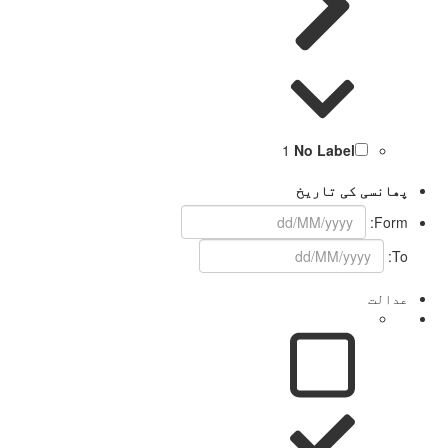
1
No Label
پھانسی کی تاریخ
Form:
To:
عدالت