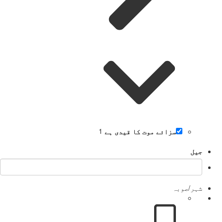
سزائے موت کا قیدی ہے
1
جیل
شہر/صوبہ