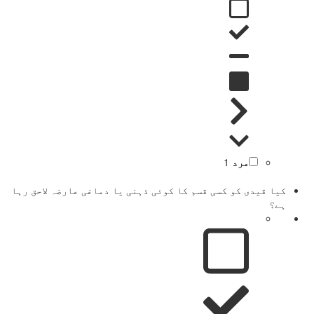
مرد
1
کیا قیدی کو کسی قسم کا کوئی ذہنی یا دماغی عارضہ لاحق رہا
ہے؟