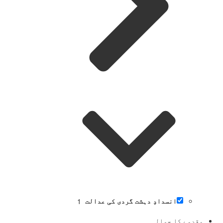
انسدادِ دہشت گردی کی عدالت
1
مقدمے کا حوالہ