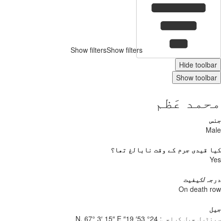
Show filters
Show filters
Hide toolb
Show toolb
مد عَظم
س
Ma
 قیدی جرم کے وقت نابالغ تھا؟
Y
جہ/کیفیت
On death 
ل
نٹرل جیل کراچی:
24° 53′ 19″ N, 67° 3′ 15″ E