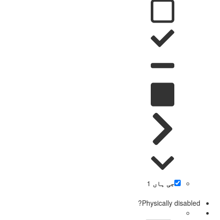
جی ہاں
1
Physically disabled?