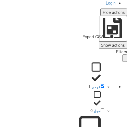
Login
Hide actio
Export CSV
Show action
Filt
قیدی
1
جیل
0