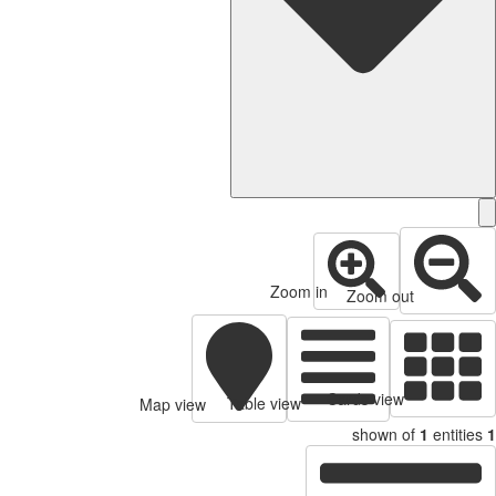
Zoom in
Zoom out
Cards view
Table view
Map view
shown of
1
entitie