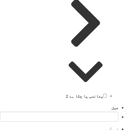
پھانسی پا چکا ہے
2
جیل
شہر/صوبہ