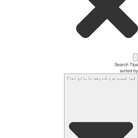
Search T
sorted
یا قیدی جرم کے وقت نابالغ تھا؟