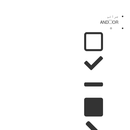
جرائم
AND
OR