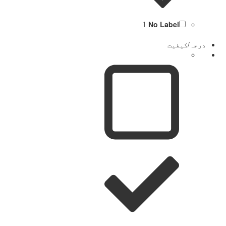
1
No Label
درجہ/کیفیت