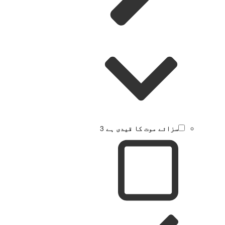
سزائے موت کا قیدی ہے
3