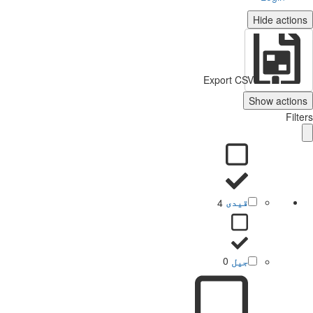
Hide actio
Export CSV
Show action
Filt
قیدی
4
جیل
0