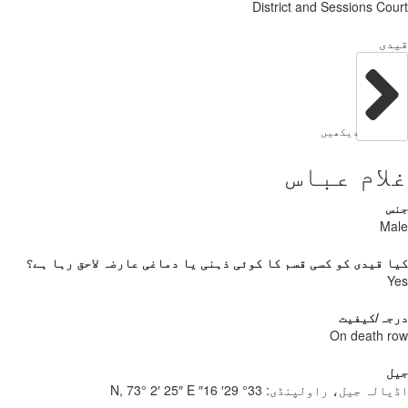
District and Sessions Co
دی
دیکھیں
ام عباس
س
Ma
 قیدی کو کسی قسم کا کوئی ذہنی یا دماغی عارضہ لاحق رہا ہے؟
Y
جہ/کیفیت
On death 
ل
یالہ جیل، راولپنڈی:
33° 29′ 16″ N, 73° 2′ 25″ E