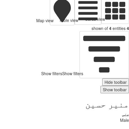
Cards view
Table view
Map view
shown of
4
entitie
Show filters
Show filters
Hide toolb
Show toolb
نیر حسین
س
Ma