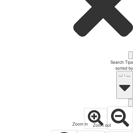
Search T
sorted
دالت
Zoom in
Zoom out