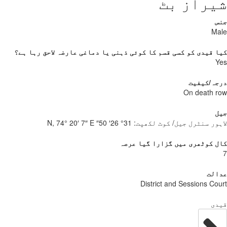
یراز بٹ
س
Ma
 قیدی کو کسی قسم کا کوئی ذہنی یا دماغی عارضہ لاحق رہا ہے؟
Y
جہ/کیفیت
On death 
ل
ور سنٹرل جیل/ کوٹ لکھپت:
31° 26′ 50″ N, 74° 20′ 7″ E
 کوٹھری میں گزارا گیا عرصہ
الت
District and Sessions Co
دی