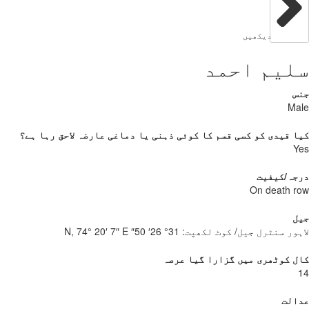
دیکھیں
لیم احمد
س
Ma
 قیدی کو کسی قسم کا کوئی ذہنی یا دماغی عارضہ لاحق رہا ہے؟
Y
جہ/کیفیت
On death 
ل
ور سنٹرل جیل/ کوٹ لکھپت:
31° 26′ 50″ N, 74° 20′ 7″ E
 کوٹھری میں گزارا گیا عرصہ
الت