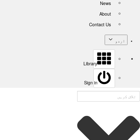
News
About
Contact Us
اردو
Library
Sign in