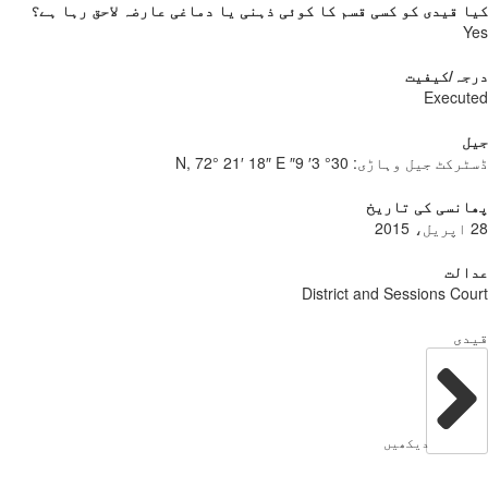
 قیدی کو کسی قسم کا کوئی ذہنی یا دماغی عارضہ لاحق رہا ہے؟
Y
جہ/کیفیت
Execu
ل
ٹرکٹ جیل وہاڑی:
30° 3′ 9″ N, 72° 21′ 18″ E
نسی کی تاریخ
الت
District and Sessions Co
دی
دیکھیں