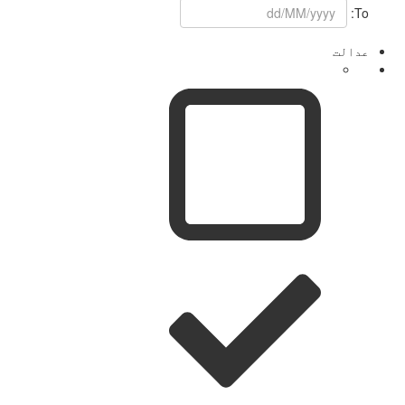
To:
عدالت