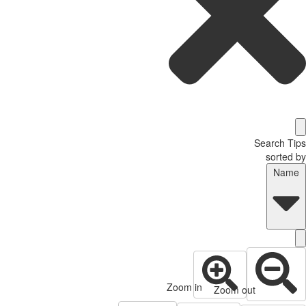
Search T
sorted
Nam
Zoom in
Zoom out