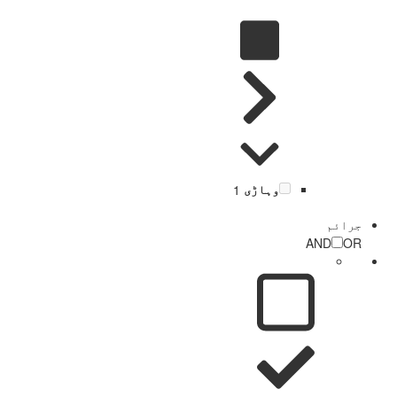
وہاڑی
1
جرائم
AND
OR