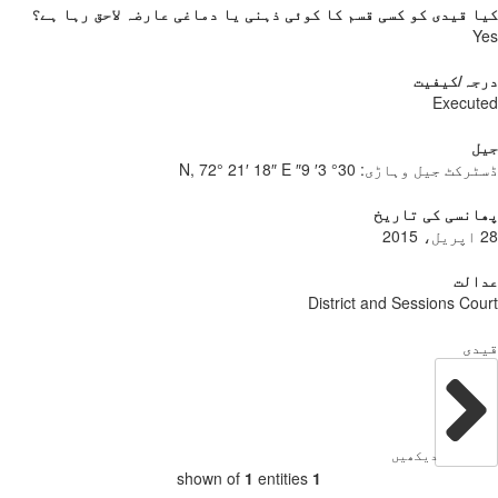
 قیدی کو کسی قسم کا کوئی ذہنی یا دماغی عارضہ لاحق رہا ہے؟
Y
جہ/کیفیت
Execu
ل
ٹرکٹ جیل وہاڑی:
30° 3′ 9″ N, 72° 21′ 18″ E
نسی کی تاریخ
الت
District and Sessions Co
دی
دیکھیں
shown of
1
entities
1