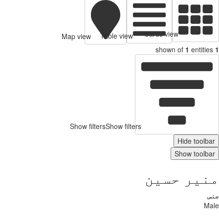
Cards view
Table view
Map view
shown of
1
entitie
Show filters
Show filters
Hide toolb
Show toolb
نیر حسین
س
Ma