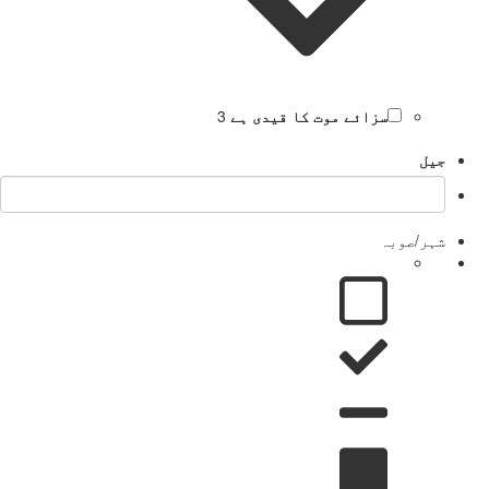
سزائے موت کا قیدی ہے
3
جیل
شہر/صوبہ