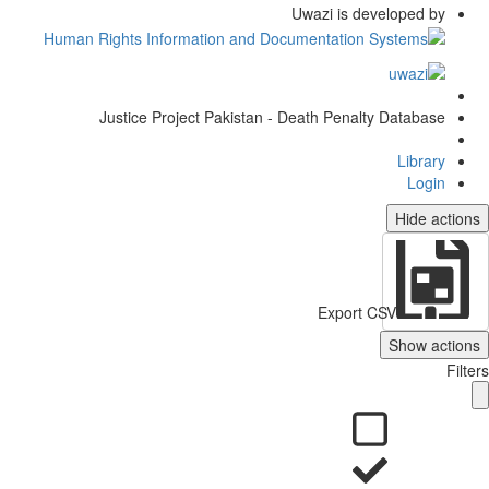
Uwazi is developed by
Justice Project Pakistan - Death Penalty Database
Library
Login
Hide actio
Export CSV
Show action
Filt