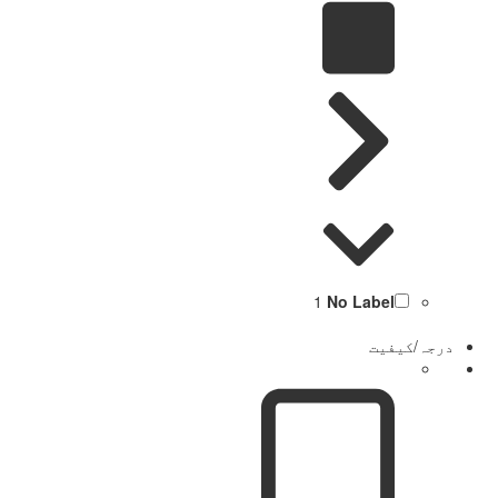
1
No Label
درجہ/کیفیت