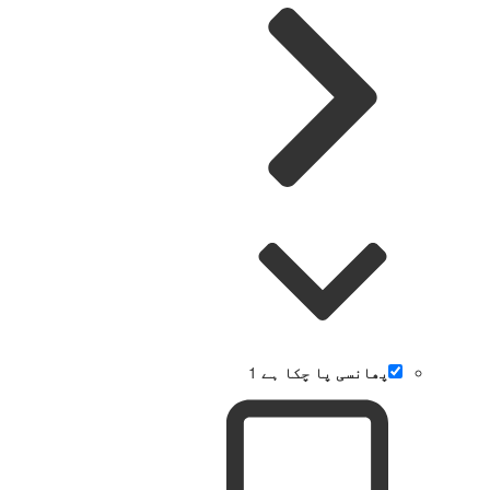
پھانسی پا چکا ہے
1