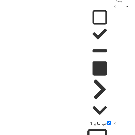
جی ہاں
1