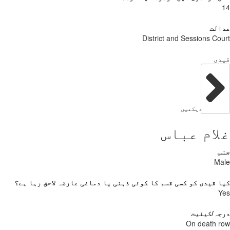
الت
District and Sessions Co
دی
دیکھیں
ام عباس
س
Ma
 قیدی کو کسی قسم کا کوئی ذہنی یا دماغی عارضہ لاحق رہا ہے؟
Y
جہ/کیفیت
On death 