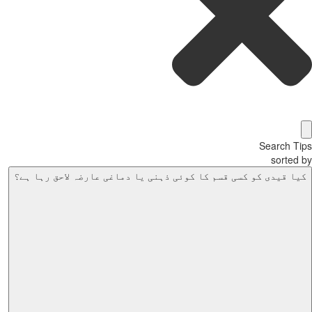
Search T
sorted
یا قیدی کو کسی قسم کا کوئی ذہنی یا دماغی عارضہ لاحق رہا ہے؟