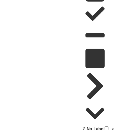
2
No Label