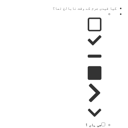
کیا قیدی جرم کے وقت نابالغ تھا؟
جی ہاں
1