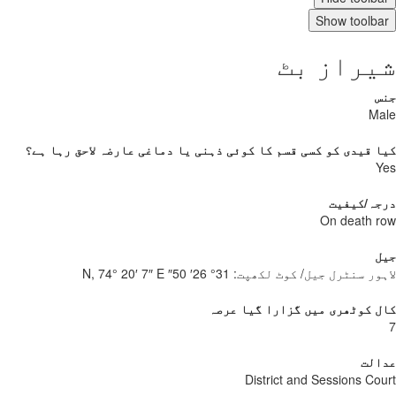
Show toolb
یراز بٹ
س
Ma
 قیدی کو کسی قسم کا کوئی ذہنی یا دماغی عارضہ لاحق رہا ہے؟
Y
جہ/کیفیت
On death 
ل
ور سنٹرل جیل/ کوٹ لکھپت:
31° 26′ 50″ N, 74° 20′ 7″ E
 کوٹھری میں گزارا گیا عرصہ
الت
District and Sessions Co