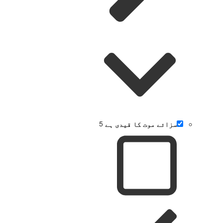
سزائے موت کا قیدی ہے
5