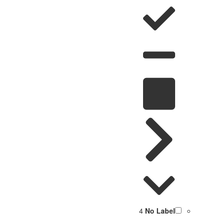
4
No Label