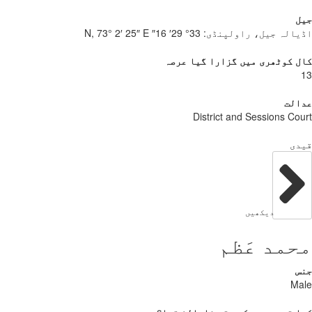
ل
یالہ جیل، راولپنڈی:
33° 29′ 16″ N, 73° 2′ 25″ E
 کوٹھری میں گزارا گیا عرصہ
الت
District and Sessions Co
دی
دیکھیں
مد عَظم
س
Ma