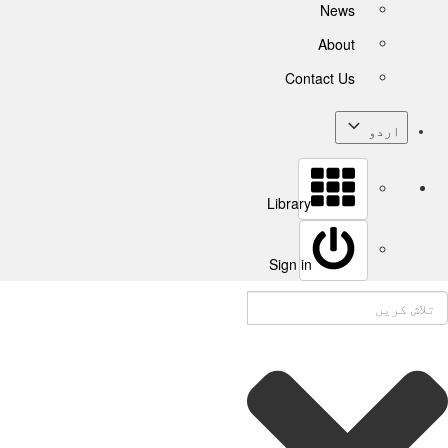
News
About
Contact Us
اردو
Library
Sign in