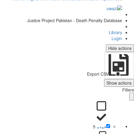
Justice Project Pakistan - Death Penalty Database
Library
Login
Hide actio
Export CSV
Show action
Filt
قیدی
5