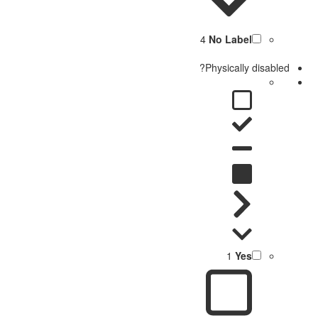
4
No Label
Physically disabled?
1
Yes