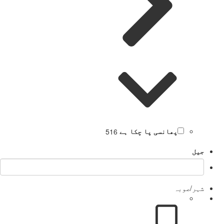
پھانسی پا چکا ہے
516
جیل
شہر/صوبہ