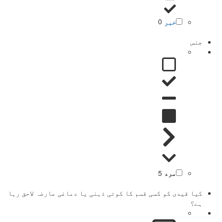
خبر
0
جنس
مرد
5
کیا قیدی کو کسی قسم کا کوئی ذہنی یا دماغی عارضہ لاحق رہا
ہے؟