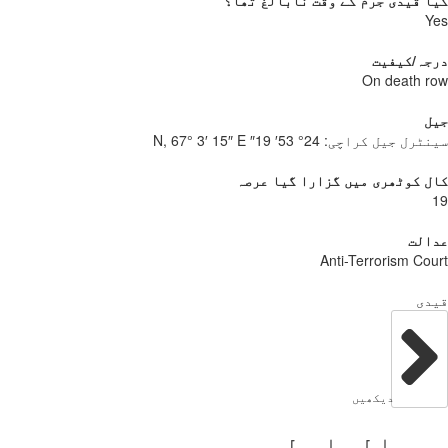
 قیدی جرم کے وقت نابالغ تھا؟
Y
جہ/کیفیت
On death 
ل
نٹرل جیل کراچی:
24° 53′ 19″ N, 67° 3′ 15″ E
 کوٹھری میں گزارا گیا عرصہ
الت
Anti-Terrorism Co
دی
دیکھیں
بدالباسط