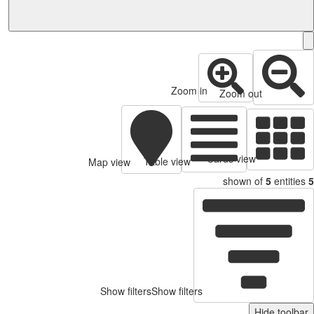
Zoom in
Zoom out
Cards view
Table view
Map view
shown of
5
entitie
Show filters
Show filters
Hide toolb