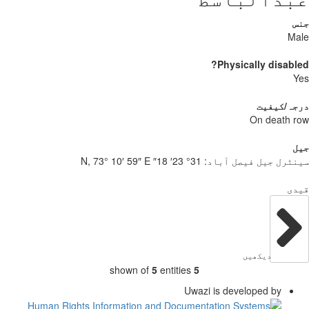
س
Ma
Physically disabl
Y
جہ/کیفیت
On death 
ل
ٹرل جیل فیصل آباد:
31° 23′ 18″ N, 73° 10′ 59″ E
دی
دیکھیں
shown of
5
entities
5
Uwazi is developed by