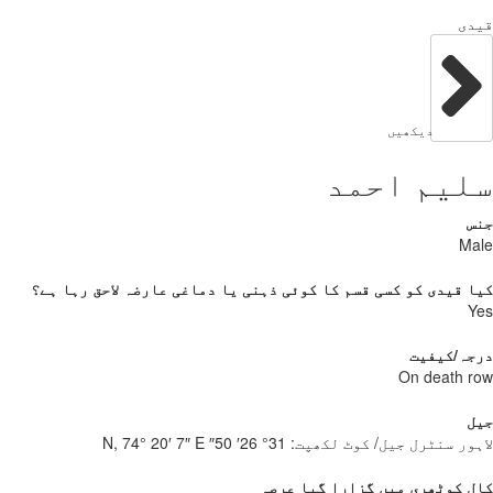
دی
دیکھیں
لیم احمد
س
Ma
 قیدی کو کسی قسم کا کوئی ذہنی یا دماغی عارضہ لاحق رہا ہے؟
Y
جہ/کیفیت
On death 
ل
ور سنٹرل جیل/ کوٹ لکھپت:
31° 26′ 50″ N, 74° 20′ 7″ E
 کوٹھری میں گزارا گیا عرصہ