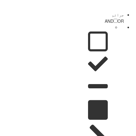
جرائم
AND
OR