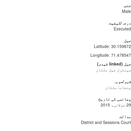
جنس
Male
درجہ/کیفیت
Executed
جیل
Latitude
:
30.159872
Longitude
:
71.478547
جیل
(
linked
قیدی
)
سینٹرل جیل ملتان
شہر/صوبہ
پنجاب: ملتان
پھانسی کی تاریخ
29 جولائی، 2015
عدالت
District and Sessions Court