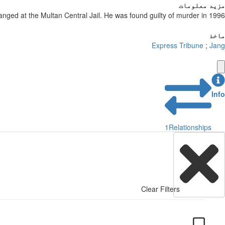
مزید معلومات
nged at the Multan Central Jail. He was found guilty of murder in 1996
ماخذ
Express Tribune
;
Jang
Info
1
Relationships
Clear Filters