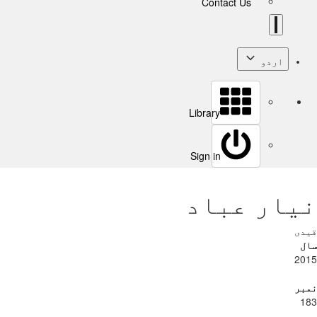
Contact Us
اردو
Library
Sign in
نیار عباد
قیدی
سال
2015
نمبر
183