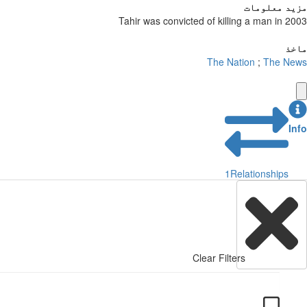
مزید معلومات
Tahir was convicted of killing a man in 2003
ماخذ
The Nation
;
The News
Info
1
Relationships
Clear Filters