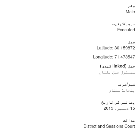
جنس
Male
درجہ/کیفیت
Executed
جیل
Latitude
:
30.159872
Longitude
:
71.478547
جیل
(
linked
قیدی
)
سینٹرل جیل ملتان
شہر/صوبہ
پنجاب: ملتان
پھانسی کی تاریخ
15 دسمبر، 2015
عدالت
District and Sessions Court