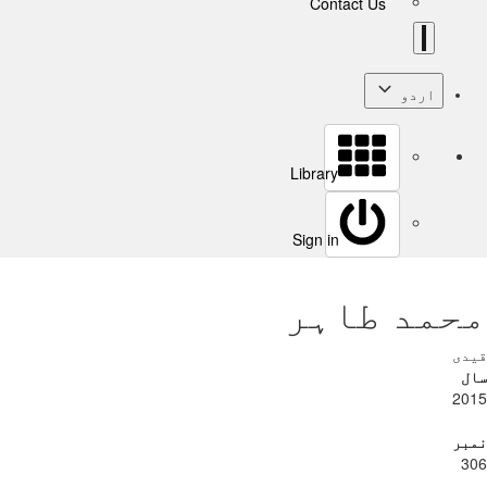
Contact Us
اردو
Library
Sign in
محمد طاہر
قیدی
سال
2015
نمبر
306