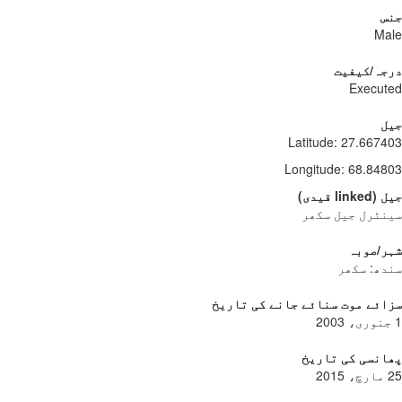
جنس
Male
درجہ/کیفیت
Executed
جیل
Latitude
:
27.667403
Longitude
:
68.84803
جیل
(
linked
قیدی
)
سینٹرل جیل سکھر
شہر/صوبہ
سندھ: سکھر
سزائے موت سنائے جانے کی تاریخ
1 جنوری، 2003
پھانسی کی تاریخ
25 مارچ، 2015