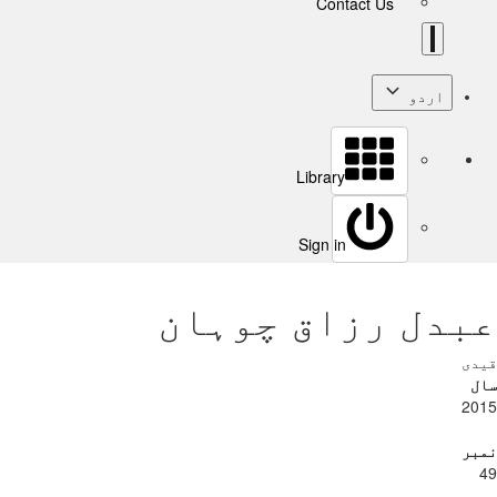
Contact Us
اردو
Library
Sign in
عبدل رزاق چوہان
قیدی
سال
2015
نمبر
49