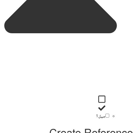
جیل
1
Create Reference