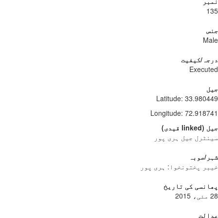
نمبر
135
جنس
Male
درجہ/کیفیت
Executed
جیل
Latitude
:
33.980449
Longitude
:
72.918741
جیل
(
linked
قیدی
)
سینٹرل جیل ہری پور
شہر/صوبہ
خیبر پختونخوا: ہری پور
پھانسی کی تاریخ
28 مئی، 2015
عدالت