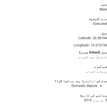
جنس
Male
درجہ/کیفیت
Executed
جیل
Latitude
:
32.58794
Longitude
:
74.073736
جیل
(
linked
قیدی
)
ڈسٹرکٹ جیل گجرات
شہر/صوبہ
پنجاب: گجرات
جرم کس ارادے یا وجہ سے کیا گیا؟
Domestic dispute
پھانسی کی تاریخ
3 نومبر، 2015