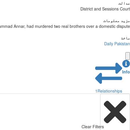
عدالت
District and Sessions Court
مزید معلومات
ammad Annar, had murdered two real brothers over a domestic dispute
ماخذ
Daily Pakistan
Info
1
Relationships
Clear Filters