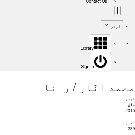
Contact Us
اردو
Library
Sign in
محمد انّار / رانا
قیدی
سال
2015
نمبر
289