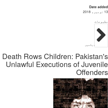
Date add
بوعات
دیکھیں
Death Rows Children: Pakistan
Unlawful Executions of Juveni
Offende