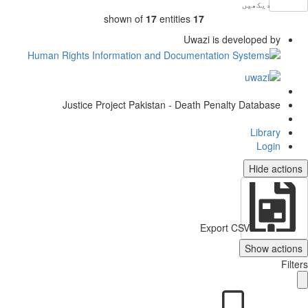
دیکھیں
shown of
17
entities
17
Uwazi is developed by
Justice Project Pakistan - Death Penalty Database
Library
Login
Hide actio
Export CSV
Show action
Filt