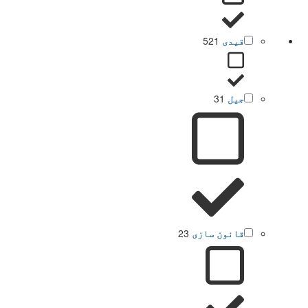
قیدی
521
جیل
31
قانون سازی
23