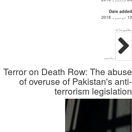
Date add
بوعات
دیکھیں
Terror on Death Row: The abu
of overuse of Pakistan's ant
terrorism legislati