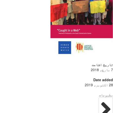
ریخ اشاعت
Date add
بوعات