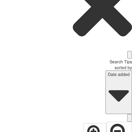
Search T
sorted
Date adde