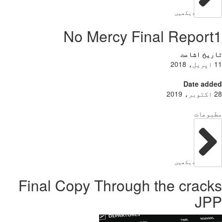
دیکھیں
No Mercy Final Repor
ریخ اشاعت
Date add
بوعات
دیکھیں
Final Copy Through the crac
JP