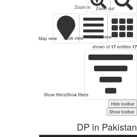
Zoom in
Zoom out
Cards view
Table view
Map view
shown of
17
entities
Show filters
Show filters
Hide toolb
Show toolb
DP in Pakist