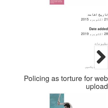
ریخ اشاعت
Date add
بوعات
دیکھیں
Policing as torture for w
uploa