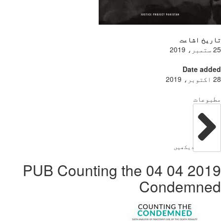
ریخ اشاعت
Date add
بوعات
دیکھیں
2019 04 04 PUB Counting the
Condemne