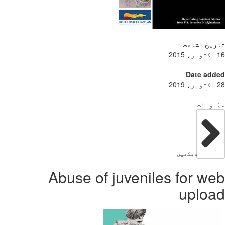
ریخ اشاعت
Date add
بوعات
دیکھیں
Abuse of juveniles for w
uploa