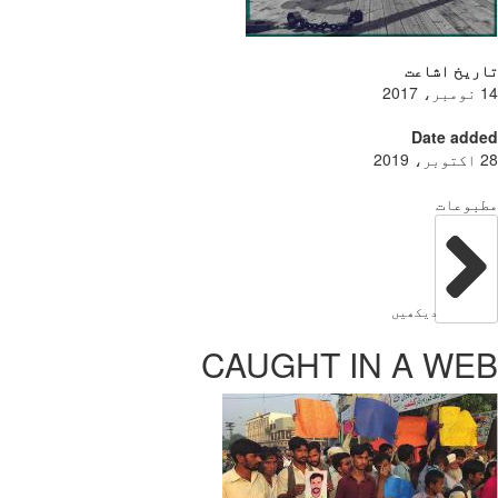
ریخ اشاعت
Date add
بوعات
دیکھیں
CAUGHT IN A WE