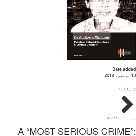
Date add
بوعات
دیکھیں
A “MOST SERIOUS CRIME”