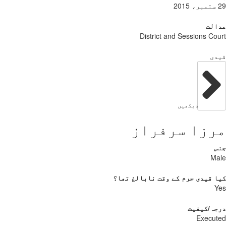
29 ستمبر، 2015
عدالت
District and Sessions Court
قیدی
دیکھیں
مرزا سرفراز
جنس
Male
کیا قیدی جرم کے وقت نابالغ تھا؟
Yes
درجہ/کیفیت
Executed