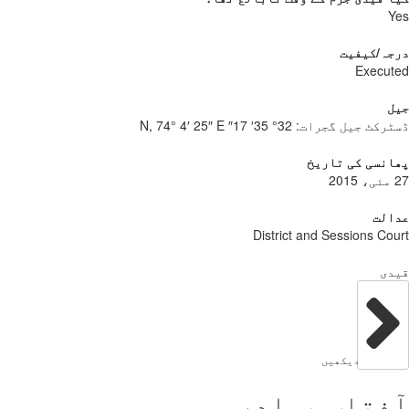
Yes
درجہ/کیفیت
Executed
جیل
ڈسٹرکٹ جیل گجرات:
32° 35′ 17″ N, 74° 4′ 25″ E
پھانسی کی تاریخ
27 مئی، 2015
عدالت
District and Sessions Court
قیدی
دیکھیں
آفتاب بہادر