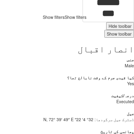
Show filters
Show filters
Hide toolbar
Show toolbar
انصار اقبال
جنس
Male
کیا قیدی جرم کے وقت نابالغ تھا؟
Yes
درجہ/کیفیت
Executed
جیل
ڈسٹرک جیل سرگودھا:
32° 4′ 22″ N, 72° 39′ 49″ E
پھانسی کی تاریخ