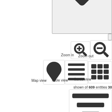
Zoom in
Zoom out
Cards view
Table view
Map view
shown of
609
entities
30