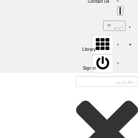
Contact Us
اردو
Library
Sign in