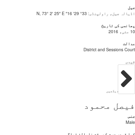
جیل
اڈیالہ جیل، راولپنڈی:
33° 29′ 16″ N, 73° 2′ 25″ E
پھانسی کی تاریخ
10 مئی، 2016
عدالت
District and Sessions Court
قیدی
دیکھیں
فیصل محمود
جنس
Male
کیا قیدی جرم کے وقت نابالغ تھا؟