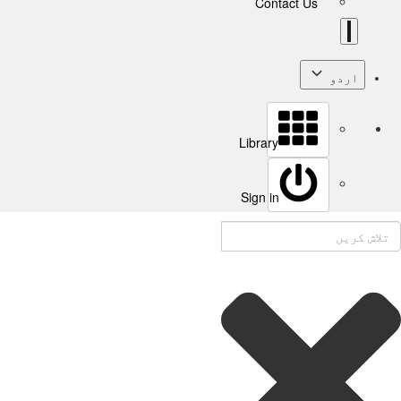
Contact Us
اردو
Library
Sign in