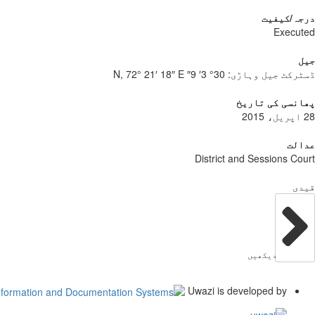
درجہ/کیفیت
Executed
جیل
ڈسٹرکٹ جیل وہاڑی:
30° 3′ 9″ N, 72° 21′ 18″ E
پھانسی کی تاریخ
28 اپریل، 2015
عدالت
District and Sessions Court
قیدی
دیکھیں
Uwazi is developed by