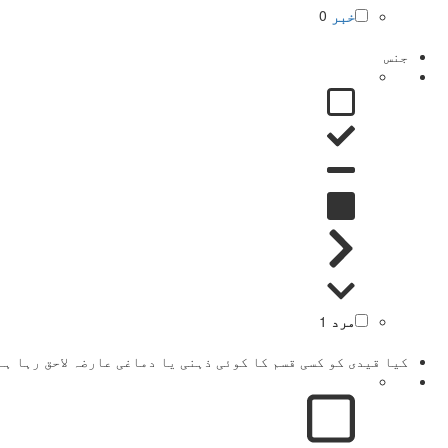
خبر
0
جنس
مرد
1
کیا قیدی کو کسی قسم کا کوئی ذہنی یا دماغی عارضہ لاحق رہا ہے